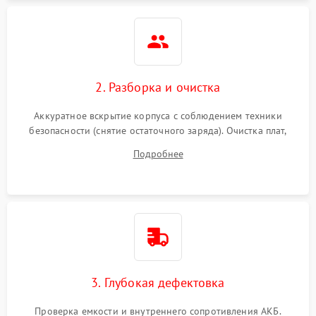
Неисправность системы
1500 ₽
Подробнее →
защиты
Неисправность системы
2000 ₽
Подробнее →
стабилизации
2. Разборка и очистка
Поломка системы
автоматического
1500 ₽
Подробнее →
Аккуратное вскрытие корпуса с соблюдением техники
переключения
безопасности (снятие остаточного заряда). Очистка плат,
радиаторов и кулеров от пыли с помощью сжатого воздуха
Неисправность системы
Подробнее
1500 ₽
Подробнее →
и кистей для предотвращения перегрева и замыканий.
мониторинга
Повреждение внутренних
500 ₽
Подробнее →
проводов
Неисправность системы
1500 ₽
Подробнее →
зарядки
3. Глубокая дефектовка
Поломка системы защиты
1000 ₽
Подробнее →
от перегрузок
Проверка емкости и внутреннего сопротивления АКБ.