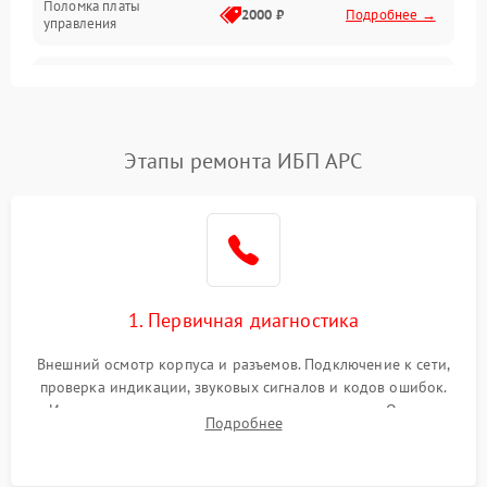
Поломка платы
Механика
2000 ₽
Подробнее →
управления
Неисправность
3000 ₽
Подробнее →
трансформатора
Повреждение
Этапы ремонта ИБП APC
500 ₽
Подробнее →
конденсаторов
Поломка предохранителя
100 ₽
Подробнее →
Неисправность системы
1000 ₽
Подробнее →
охлаждения
1. Первичная диагностика
Неисправность
500 ₽
Подробнее →
Внешний осмотр корпуса и разъемов. Подключение к сети,
индикаторов
проверка индикации, звуковых сигналов и кодов ошибок.
Измерение входного и выходного напряжения. Оценка
Поломка фильтров
Подробнее
1000 ₽
Подробнее →
реакции ИБП на отключение основного питания без
(EMI/EMC)
нагрузки.