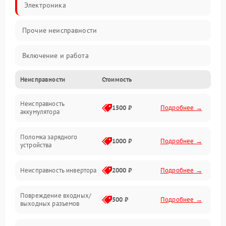
Электроника
Прочие неисправности
Включение и работа
Неисправности
Стоимость
Работа с нагрузкой
Неисправность
Звук и индикация
1500 ₽
Подробнее →
аккумулятора
Питание и режимы
Поломка зарядного
1000 ₽
Подробнее →
устройства
Интерфейсы и связь
Неисправность инвертора
2000 ₽
Подробнее →
Температура и эксплуатация
Повреждение входных/
500 ₽
Подробнее →
выходных разъемов
Механические повреждения