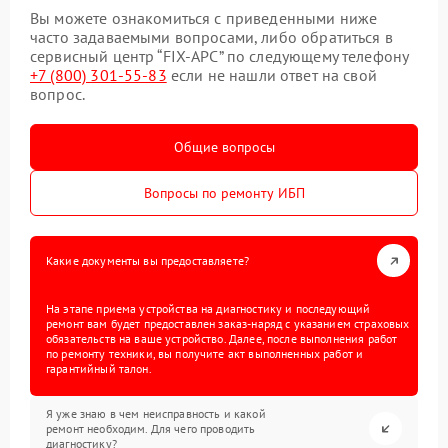
Вы можете ознакомиться с приведенными ниже
часто задаваемыми вопросами, либо обратиться в
сервисный центр “FIX-APC” по следующему телефону
+7 (800) 301-55-83
если не нашли ответ на свой
вопрос.
Общие вопросы
Вопросы по ремонту ИБП
Какие документы вы предоставляете?
На этапе приема устройства на диагностику и последующий
ремонт вам будет предоставлен заказ-наряд с указанием страховых
обязательств на ваше устройство. Далее, после выполнения работ
по ремонту техники, вы получите акт выполненных работ и
гарантийный талон.
Я уже знаю в чем неисправность и какой
ремонт необходим. Для чего проводить
диагностику?