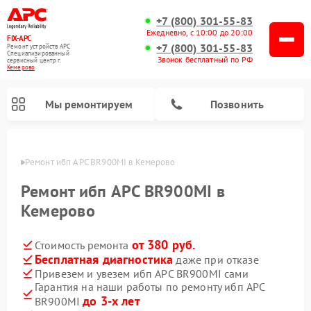
+7 (800) 301-55-83
Ежедневно, с 10:00 до 20:00
FIX-APC
+7 (800) 301-55-83
Ремонт устройств APC
Специализированный
Звонок бесплатный по РФ
cервисный центр г.
Кемерово
Мы ремонтируем
Позвонить
ерово
Ремонт ибп APC BR900MI в Кемерово
Ремонт ибп APC BR900MI в
Кемерово
от 380 руб.
Стоимость ремонта
Бесплатная диагностика
даже при отказе
Привезем и увезем ибп APC BR900MI сами
Гарантия на наши работы по ремонту ибп APC
до 3-х лет
BR900MI