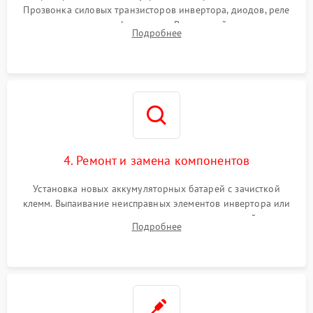
Прозвонка силовых транзисторов инвертора, диодов, реле
Неисправность системы
переключения и трансформатора. Визуальный поиск вздутых
Подробнее
защиты от короткого
1500 ₽
Подробнее →
конденсаторов и прогаров на печатной плате.
замыкания
Повреждение системы
1000 ₽
Подробнее →
защиты от перегрева
Неисправность системы
защиты от
1500 ₽
Подробнее →
перенапряжения
4. Ремонт и замена компонентов
Установка новых аккумуляторных батарей с зачисткой
клемм. Выпаивание неисправных элементов инвертора или
цепи зарядки и монтаж новых радиодеталей.
Подробнее
Восстановление поврежденных токоведущих дорожек и
замена реле.