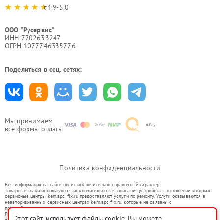
4.9-5.0
ООО "Русервис"
ИНН 7702633247
ОГРН 1077746335776
Поделиться в соц. сетях:
Мы принимаем
все формы оплаты
Политика конфиденциальности
Вся информация на сайте носит исключительно справочный характер.
Товарные знаки используются исключительно для описания устройств, в отношении которых
сервисные центры kem.apc-fix.ru предоставляют услуги по ремонту. Услуги оказываются в
неавторизованных сервисных центрах kem.apc-fix.ru, которые не связаны с
правообладателями товарных знаков или их официальными представителями.
Ремонт осуществляется для устройств, уже введенных в гражданский оборот в соответствии
Этот сайт использует файлы cookie. Вы можете
со статьей 1487 ГК РФ.