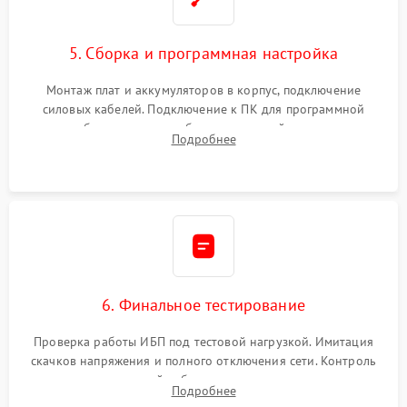
5. Сборка и программная настройка
Монтаж плат и аккумуляторов в корпус, подключение
силовых кабелей. Подключение к ПК для программной
калибровки констант батареи, настройки порогов
Подробнее
срабатывания AVR и сброса счетчиков старения АКБ.
6. Финальное тестирование
Проверка работы ИБП под тестовой нагрузкой. Имитация
скачков напряжения и полного отключения сети. Контроль
времени автономной работы, температурного режима и
Подробнее
корректности формы выходного сигнала.