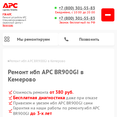
+7 (800) 301-55-83
Ежедневно, с 10:00 до 20:00
FIX-APC
+7 (800) 301-55-83
Ремонт устройств APC
Специализированный
Звонок бесплатный по РФ
cервисный центр г.
Кемерово
Мы ремонтируем
Позвонить
ерово
Ремонт ибп APC BR900GI в Кемерово
Ремонт ибп APC BR900GI в
Кемерово
от 380 руб.
Стоимость ремонта
Бесплатная диагностика
даже при отказе
Привезем и увезем ибп APC BR900GI сами
Гарантия на наши работы по ремонту ибп APC
до 3-х лет
BR900GI