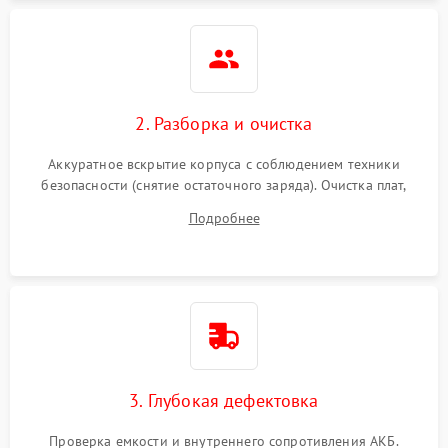
Неисправность системы
1500 ₽
Подробнее →
защиты
Неисправность системы
2000 ₽
Подробнее →
стабилизации
2. Разборка и очистка
Поломка системы
автоматического
1500 ₽
Подробнее →
Аккуратное вскрытие корпуса с соблюдением техники
переключения
безопасности (снятие остаточного заряда). Очистка плат,
радиаторов и кулеров от пыли с помощью сжатого воздуха
Неисправность системы
Подробнее
1500 ₽
Подробнее →
и кистей для предотвращения перегрева и замыканий.
мониторинга
Повреждение внутренних
500 ₽
Подробнее →
проводов
Неисправность системы
1500 ₽
Подробнее →
зарядки
3. Глубокая дефектовка
Поломка системы защиты
1000 ₽
Подробнее →
от перегрузок
Проверка емкости и внутреннего сопротивления АКБ.