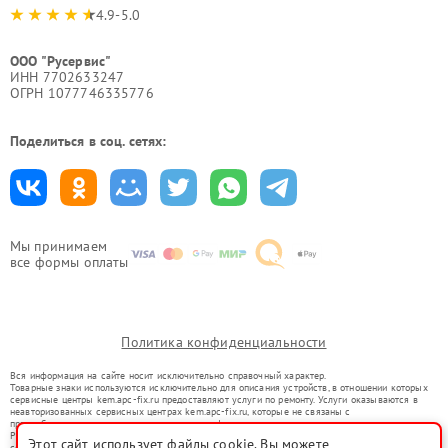
4.9-5.0
ООО "Русервис"
ИНН 7702633247
ОГРН 1077746335776
Поделиться в соц. сетях:
Мы принимаем
все формы оплаты
Политика конфиденциальности
Вся информация на сайте носит исключительно справочный характер.
Товарные знаки используются исключительно для описания устройств, в отношении которых
сервисные центры kem.apc-fix.ru предоставляют услуги по ремонту. Услуги оказываются в
неавторизованных сервисных центрах kem.apc-fix.ru, которые не связаны с
правообладателями товарных знаков или их официальными представителями.
Ремонт осуществляется для устройств, уже введенных в гражданский оборот в соответствии
Этот сайт использует файлы cookie. Вы можете
со статьей 1487 ГК РФ.