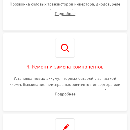
Прозвонка силовых транзисторов инвертора, диодов, реле
Неисправность системы
переключения и трансформатора. Визуальный поиск вздутых
Подробнее
защиты от короткого
1500 ₽
Подробнее →
конденсаторов и прогаров на печатной плате.
замыкания
Повреждение системы
1000 ₽
Подробнее →
защиты от перегрева
Неисправность системы
защиты от
1500 ₽
Подробнее →
перенапряжения
4. Ремонт и замена компонентов
Установка новых аккумуляторных батарей с зачисткой
клемм. Выпаивание неисправных элементов инвертора или
цепи зарядки и монтаж новых радиодеталей.
Подробнее
Восстановление поврежденных токоведущих дорожек и
замена реле.