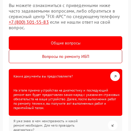
Вы можете ознакомиться с приведенными ниже
часто задаваемыми вопросами, либо обратиться в
сервисный центр “FIX-APC” по следующему телефону
+7 (800) 301-55-83
если не нашли ответ на свой
вопрос.
Общие вопросы
Вопросы по ремонту ИБП
Какие документы вы предоставляете?
На этапе приема устройства на диагностику и последующий
ремонт вам будет предоставлен заказ-наряд с указанием страховых
обязательств на ваше устройство. Далее, после выполнения работ
по ремонту техники, вы получите акт выполненных работ и
гарантийный талон.
Я уже знаю в чем неисправность и какой
ремонт необходим. Для чего проводить
диагностику?