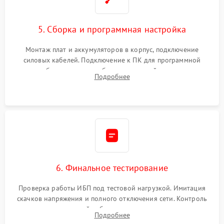
5. Сборка и программная настройка
Монтаж плат и аккумуляторов в корпус, подключение
силовых кабелей. Подключение к ПК для программной
калибровки констант батареи, настройки порогов
Подробнее
срабатывания AVR и сброса счетчиков старения АКБ.
6. Финальное тестирование
Проверка работы ИБП под тестовой нагрузкой. Имитация
скачков напряжения и полного отключения сети. Контроль
времени автономной работы, температурного режима и
Подробнее
корректности формы выходного сигнала.