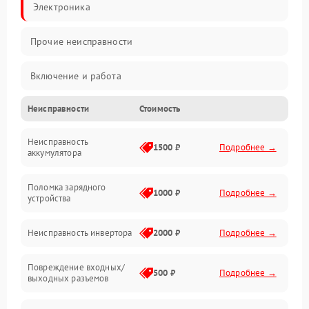
Электроника
Прочие неисправности
Включение и работа
Неисправности
Стоимость
Работа с нагрузкой
Неисправность
Звук и индикация
1500 ₽
Подробнее →
аккумулятора
Питание и режимы
Поломка зарядного
1000 ₽
Подробнее →
устройства
Интерфейсы и связь
Неисправность инвертора
2000 ₽
Подробнее →
Температура и эксплуатация
Повреждение входных/
500 ₽
Подробнее →
выходных разъемов
Механические повреждения