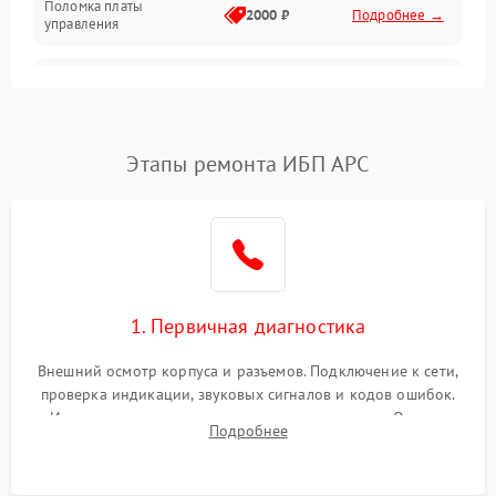
Поломка платы
Механика
2000 ₽
Подробнее →
управления
Неисправность
3000 ₽
Подробнее →
трансформатора
Повреждение
Этапы ремонта ИБП APC
500 ₽
Подробнее →
конденсаторов
Поломка предохранителя
100 ₽
Подробнее →
Неисправность системы
1000 ₽
Подробнее →
охлаждения
1. Первичная диагностика
Неисправность
500 ₽
Подробнее →
Внешний осмотр корпуса и разъемов. Подключение к сети,
индикаторов
проверка индикации, звуковых сигналов и кодов ошибок.
Измерение входного и выходного напряжения. Оценка
Поломка фильтров
Подробнее
1000 ₽
Подробнее →
реакции ИБП на отключение основного питания без
(EMI/EMC)
нагрузки.