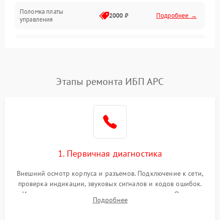
Поломка платы
Механика
2000 ₽
Подробнее →
управления
Неисправность
3000 ₽
Подробнее →
трансформатора
Повреждение
Этапы ремонта ИБП APC
500 ₽
Подробнее →
конденсаторов
Поломка предохранителя
100 ₽
Подробнее →
Неисправность системы
1000 ₽
Подробнее →
охлаждения
1. Первичная диагностика
Неисправность
500 ₽
Подробнее →
Внешний осмотр корпуса и разъемов. Подключение к сети,
индикаторов
проверка индикации, звуковых сигналов и кодов ошибок.
Измерение входного и выходного напряжения. Оценка
Поломка фильтров
Подробнее
1000 ₽
Подробнее →
реакции ИБП на отключение основного питания без
(EMI/EMC)
нагрузки.