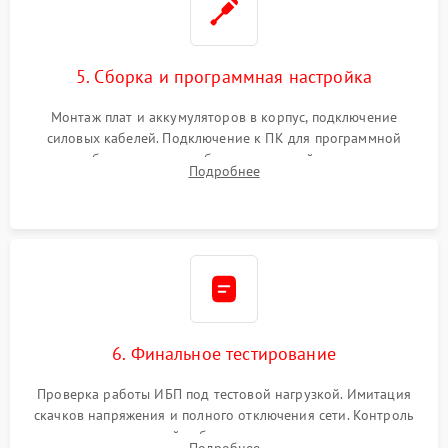
5. Сборка и программная настройка
Монтаж плат и аккумуляторов в корпус, подключение
силовых кабелей. Подключение к ПК для программной
калибровки констант батареи, настройки порогов
Подробнее
срабатывания AVR и сброса счетчиков старения АКБ.
6. Финальное тестирование
Проверка работы ИБП под тестовой нагрузкой. Имитация
скачков напряжения и полного отключения сети. Контроль
времени автономной работы, температурного режима и