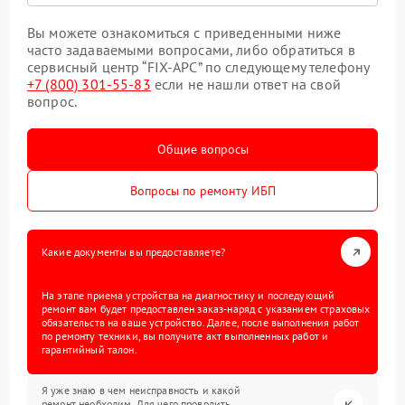
Вы можете ознакомиться с приведенными ниже
часто задаваемыми вопросами, либо обратиться в
сервисный центр “FIX-APC” по следующему телефону
+7 (800) 301-55-83
если не нашли ответ на свой
вопрос.
Общие вопросы
Вопросы по ремонту ИБП
Какие документы вы предоставляете?
На этапе приема устройства на диагностику и последующий
ремонт вам будет предоставлен заказ-наряд с указанием страховых
обязательств на ваше устройство. Далее, после выполнения работ
по ремонту техники, вы получите акт выполненных работ и
гарантийный талон.
Я уже знаю в чем неисправность и какой
ремонт необходим. Для чего проводить