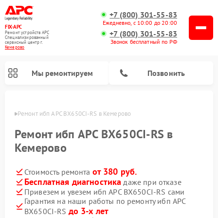
+7 (800) 301-55-83
Ежедневно, с 10:00 до 20:00
FIX-APC
+7 (800) 301-55-83
Ремонт устройств APC
Специализированный
Звонок бесплатный по РФ
cервисный центр г.
Кемерово
Мы ремонтируем
Позвонить
ерово
Ремонт ибп APC BX650CI-RS в Кемерово
Ремонт ибп APC BX650CI-RS в
Кемерово
от 380 руб.
Стоимость ремонта
Бесплатная диагностика
даже при отказе
Привезем и увезем ибп APC BX650CI-RS сами
Гарантия на наши работы по ремонту ибп APC
до 3-х лет
BX650CI-RS