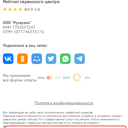
Рейтинг сервисного центра
4.9-5.0
ООО "Русервис"
ИНН 7702633247
ОГРН 1077746335776
Поделиться в соц. сетях:
Мы принимаем
все формы оплаты
Политика конфиденциальности
Вся информация на сайте носит исключительно справочный характер.
Товарные знаки используются исключительно для описания устройств, в отношении которых
сервисные центры kem.apc-fix.ru предоставляют услуги по ремонту. Услуги оказываются в
неавторизованных сервисных центрах kem.apc-fix.ru, которые не связаны с
правообладателями товарных знаков или их официальными представителями.