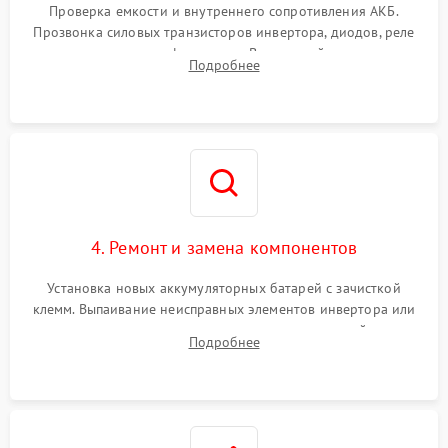
от перегрузок
Проверка емкости и внутреннего сопротивления АКБ.
Прозвонка силовых транзисторов инвертора, диодов, реле
Неисправность системы
переключения и трансформатора. Визуальный поиск вздутых
Подробнее
защиты от короткого
1500 ₽
Подробнее →
конденсаторов и прогаров на печатной плате.
замыкания
Повреждение системы
1000 ₽
Подробнее →
защиты от перегрева
Неисправность системы
защиты от
1500 ₽
Подробнее →
перенапряжения
4. Ремонт и замена компонентов
Установка новых аккумуляторных батарей с зачисткой
клемм. Выпаивание неисправных элементов инвертора или
цепи зарядки и монтаж новых радиодеталей.
Подробнее
Восстановление поврежденных токоведущих дорожек и
замена реле.