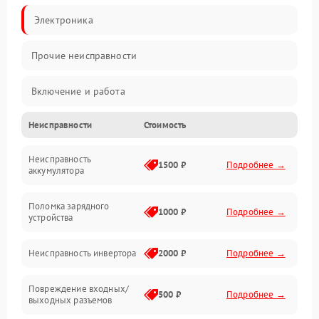
Электроника
Прочие неисправности
Включение и работа
Неисправности
Стоимость
Работа с нагрузкой
Неисправность
Звук и индикация
1500 ₽
Подробнее →
аккумулятора
Питание и режимы
Поломка зарядного
1000 ₽
Подробнее →
устройства
Интерфейсы и связь
Неисправность инвертора
2000 ₽
Подробнее →
Температура и эксплуатация
Повреждение входных/
500 ₽
Подробнее →
выходных разъемов
Механические повреждения