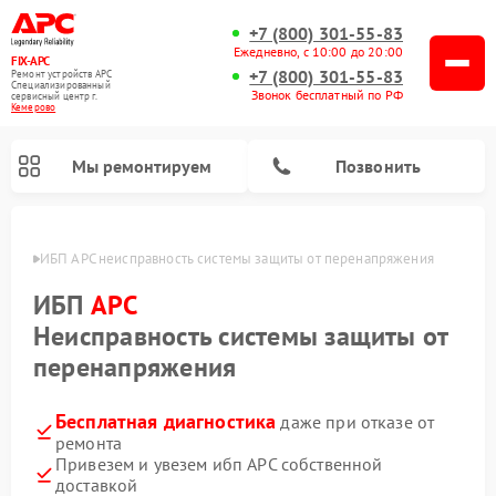
+7 (800) 301-55-83
Ежедневно, с 10:00 до 20:00
FIX-APC
+7 (800) 301-55-83
Ремонт устройств APC
Специализированный
Звонок бесплатный по РФ
cервисный центр г.
Кемерово
Мы ремонтируем
Позвонить
ерово
ИБП APC неисправность системы защиты от перенапряжения
ИБП
APC
Неисправность системы защиты от
перенапряжения
Бесплатная диагностика
даже при отказе от
ремонта
Привезем и увезем ибп APC собственной
доставкой