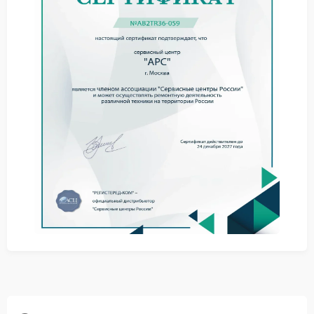
Причины и полезные советы
Сбой может быть связан с износом защитных
элементов или перегревом внутренних
компонентов. Влияние оказывает и нестабильная
электрическая сеть.
Для снижения риска соблюдайте простые
рекомендации:
используйте устройство в пределах допустимой
нагрузки;
обеспечьте нормальную вентиляцию;
контролируйте состояние батарей и внутренних
элементов.
Даже при правильной эксплуатации сервис APC
необходим при первых признаках нарушения
работы защиты.
Ремонт в сервисном центре
При выходе из строя защитной системы