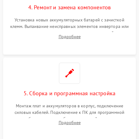
4. Ремонт и замена компонентов
Установка новых аккумуляторных батарей с зачисткой
клемм. Выпаивание неисправных элементов инвертора или
цепи зарядки и монтаж новых радиодеталей.
Подробнее
Восстановление поврежденных токоведущих дорожек и
замена реле.
5. Сборка и программная настройка
Монтаж плат и аккумуляторов в корпус, подключение
силовых кабелей. Подключение к ПК для программной
калибровки констант батареи, настройки порогов
Подробнее
срабатывания AVR и сброса счетчиков старения АКБ.