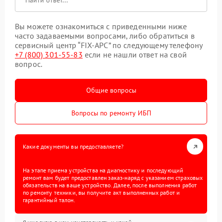
Вы можете ознакомиться с приведенными ниже
часто задаваемыми вопросами, либо обратиться в
сервисный центр “FIX-APC” по следующему телефону
+7 (800) 301-55-83
если не нашли ответ на свой
вопрос.
Общие вопросы
Вопросы по ремонту ИБП
Какие документы вы предоставляете?
На этапе приема устройства на диагностику и последующий
ремонт вам будет предоставлен заказ-наряд с указанием страховых
обязательств на ваше устройство. Далее, после выполнения работ
по ремонту техники, вы получите акт выполненных работ и
гарантийный талон.