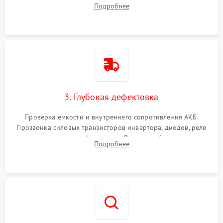
радиаторов и кулеров от пыли с помощью сжатого воздуха
Подробнее
и кистей для предотвращения перегрева и замыканий.
3. Глубокая дефектовка
Проверка емкости и внутреннего сопротивления АКБ.
Прозвонка силовых транзисторов инвертора, диодов, реле
переключения и трансформатора. Визуальный поиск вздутых
Подробнее
конденсаторов и прогаров на печатной плате.