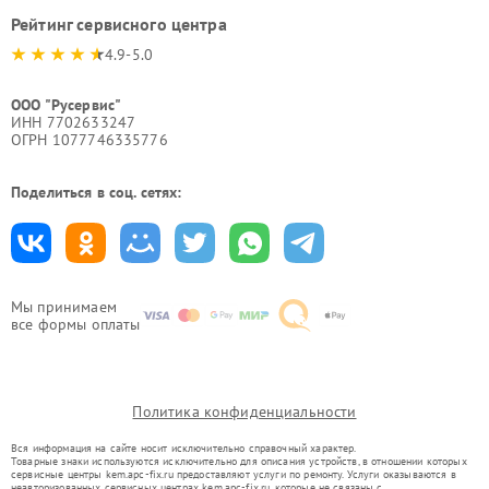
Рейтинг сервисного центра
4.9-5.0
ООО "Русервис"
ИНН 7702633247
ОГРН 1077746335776
Поделиться в соц. сетях:
Мы принимаем
все формы оплаты
Политика конфиденциальности
Вся информация на сайте носит исключительно справочный характер.
Товарные знаки используются исключительно для описания устройств, в отношении которых
сервисные центры kem.apc-fix.ru предоставляют услуги по ремонту. Услуги оказываются в
неавторизованных сервисных центрах kem.apc-fix.ru, которые не связаны с