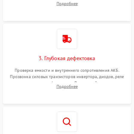
радиаторов и кулеров от пыли с помощью сжатого воздуха
Подробнее
и кистей для предотвращения перегрева и замыканий.
3. Глубокая дефектовка
Проверка емкости и внутреннего сопротивления АКБ.
Прозвонка силовых транзисторов инвертора, диодов, реле
переключения и трансформатора. Визуальный поиск вздутых
Подробнее
конденсаторов и прогаров на печатной плате.