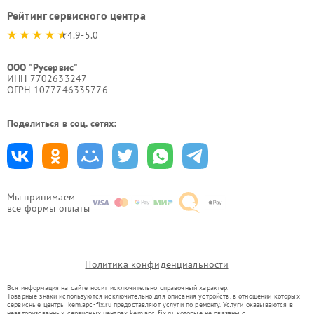
Рейтинг сервисного центра
4.9-5.0
ООО "Русервис"
ИНН 7702633247
ОГРН 1077746335776
Поделиться в соц. сетях:
Мы принимаем
все формы оплаты
Политика конфиденциальности
Вся информация на сайте носит исключительно справочный характер.
Товарные знаки используются исключительно для описания устройств, в отношении которых
сервисные центры kem.apc-fix.ru предоставляют услуги по ремонту. Услуги оказываются в
неавторизованных сервисных центрах kem.apc-fix.ru, которые не связаны с