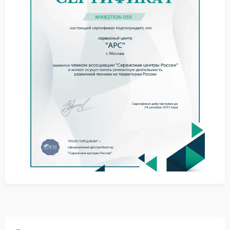
появления первых признаков перегрева, иначе
возможны более серьезные повреждения
электронных компонентов.
Что можно сделать до
обращения к мастеру
Отключить устройство от сети.
Проверить свободный доступ воздуха к корпусу.
Не использовать ИБП рядом с отопительными
приборами.
Убедиться, что вентиляционные отверстия не
закрыты.
Самостоятельная разборка корпуса способна
привести к дополнительным поломкам. По этой
причине сервис APC выполняет диагностику
системы охлаждения с заменой неисправных
вентиляторов, термодатчиков и поврежденных
элементов платы.
Ремонт в сервисном центре