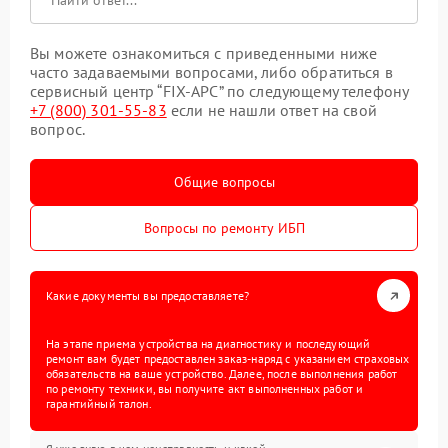
Вы можете ознакомиться с приведенными ниже
часто задаваемыми вопросами, либо обратиться в
сервисный центр “FIX-APC” по следующему телефону
+7 (800) 301-55-83
если не нашли ответ на свой
вопрос.
Общие вопросы
Вопросы по ремонту ИБП
Какие документы вы предоставляете?
На этапе приема устройства на диагностику и последующий
ремонт вам будет предоставлен заказ-наряд с указанием страховых
обязательств на ваше устройство. Далее, после выполнения работ
по ремонту техники, вы получите акт выполненных работ и
гарантийный талон.