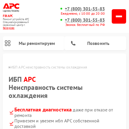
+7 (800) 301-55-83
Ежедневно, с 10:00 до 20:00
FIX-APC
+7 (800) 301-55-83
Ремонт устройств APC
Специализированный
Звонок бесплатный по РФ
cервисный центр г.
Кемерово
Мы ремонтируем
Позвонить
ерово
ИБП APC неисправность системы охлаждения
ИБП
APC
Неисправность системы
охлаждения
Бесплатная диагностика
даже при отказе от
ремонта
Привезем и увезем ибп APC собственной
доставкой