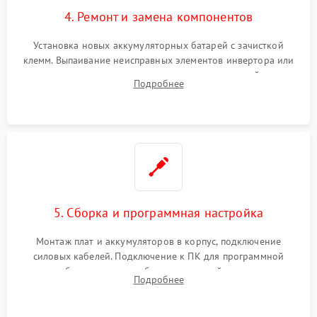
4. Ремонт и замена компонентов
Установка новых аккумуляторных батарей с зачисткой
клемм. Выпаивание неисправных элементов инвертора или
цепи зарядки и монтаж новых радиодеталей.
Подробнее
Восстановление поврежденных токоведущих дорожек и
замена реле.
5. Сборка и программная настройка
Монтаж плат и аккумуляторов в корпус, подключение
силовых кабелей. Подключение к ПК для программной
калибровки констант батареи, настройки порогов
Подробнее
срабатывания AVR и сброса счетчиков старения АКБ.