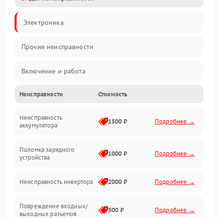
Электроника
Прочие неисправности
Включение и работа
Неисправности
Стоимость
Работа с нагрузкой
Неисправность
Звук и индикация
1500 ₽
Подробнее →
аккумулятора
Питание и режимы
Поломка зарядного
1000 ₽
Подробнее →
устройства
Интерфейсы и связь
Неисправность инвертора
2000 ₽
Подробнее →
Температура и эксплуатация
Повреждение входных/
500 ₽
Подробнее →
выходных разъемов
Механические повреждения