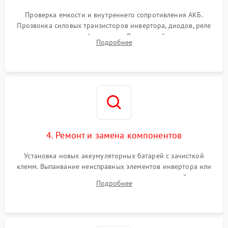
Поломка системы защиты
1000 ₽
Подробнее →
от перегрузок
Проверка емкости и внутреннего сопротивления АКБ.
Прозвонка силовых транзисторов инвертора, диодов, реле
Неисправность системы
переключения и трансформатора. Визуальный поиск вздутых
Подробнее
защиты от короткого
1500 ₽
Подробнее →
конденсаторов и прогаров на печатной плате.
замыкания
Повреждение системы
1000 ₽
Подробнее →
защиты от перегрева
Неисправность системы
защиты от
1500 ₽
Подробнее →
перенапряжения
4. Ремонт и замена компонентов
Установка новых аккумуляторных батарей с зачисткой
клемм. Выпаивание неисправных элементов инвертора или
цепи зарядки и монтаж новых радиодеталей.
Подробнее
Восстановление поврежденных токоведущих дорожек и
замена реле.