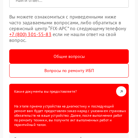
Вы можете ознакомиться с приведенными ниже
часто задаваемыми вопросами, либо обратиться в
сервисный центр “FIX-APC” по следующему телефону
+7 (800) 301-55-83
если не нашли ответ на свой
вопрос.
Общие вопросы
Вопросы по ремонту ИБП
Какие документы вы предоставляете?
На этапе приема устройства на диагностику и последующий
ремонт вам будет предоставлен заказ-наряд с указанием страховых
обязательств на ваше устройство. Далее, после выполнения работ
по ремонту техники, вы получите акт выполненных работ и
гарантийный талон.