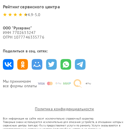
Рейтинг сервисного центра
4.9-5.0
ООО "Русервис"
ИНН 7702633247
ОГРН 1077746335776
Поделиться в соц. сетях:
Мы принимаем
все формы оплаты
Политика конфиденциальности
Вся информация на сайте носит исключительно справочный характер.
Товарные знаки используются исключительно для описания устройств, в отношении которых
сервисные центры kem.apc-fix.ru предоставляют услуги по ремонту. Услуги оказываются в
неавторизованных сервисных центрах kem.apc-fix.ru, которые не связаны с