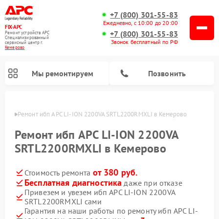
+7 (800) 301-55-83
Ежедневно, с 10:00 до 20:00
FIX-APC
+7 (800) 301-55-83
Ремонт устройств APC
Специализированный
Звонок бесплатный по РФ
cервисный центр г.
Кемерово
Мы ремонтируем
Позвонить
ерово
Ремонт ибп APC LI-ION 2200VA SRTL2200RMXLI в Кемерово
Ремонт ибп APC LI-ION 2200VA
SRTL2200RMXLI в Кемерово
от 380 руб.
Стоимость ремонта
Бесплатная диагностика
даже при отказе
Привезем и увезем ибп APC LI-ION 2200VA
SRTL2200RMXLI сами
Гарантия на наши работы по ремонту ибп APC LI-