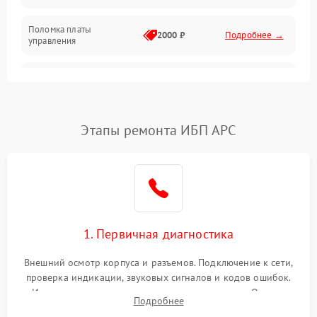
Поломка платы
Механика
2000 ₽
Подробнее →
управления
Неисправность
3000 ₽
Подробнее →
трансформатора
Повреждение
Этапы ремонта ИБП APC
500 ₽
Подробнее →
конденсаторов
Поломка предохранителя
100 ₽
Подробнее →
Неисправность системы
1000 ₽
Подробнее →
охлаждения
1. Первичная диагностика
Неисправность
500 ₽
Подробнее →
Внешний осмотр корпуса и разъемов. Подключение к сети,
индикаторов
проверка индикации, звуковых сигналов и кодов ошибок.
Измерение входного и выходного напряжения. Оценка
Поломка фильтров
Подробнее
1000 ₽
Подробнее →
реакции ИБП на отключение основного питания без
(EMI/EMC)