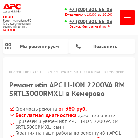
+7 (800) 301-55-83
Ежедневно, с 10:00 до 20:00
FIX-APC
+7 (800) 301-55-83
Ремонт устройств APC
Специализированный
Звонок бесплатный по РФ
cервисный центр г.
Кемерово
Мы ремонтируем
Позвонить
ерово
Ремонт ибп APC LI-ION 2200VA RM SRTL3000RMXLI в Кемерово
Ремонт ибп APC LI-ION 2200VA RM
SRTL3000RMXLI в Кемерово
от 380 руб.
Стоимость ремонта
Бесплатная диагностика
даже при отказе
Привезем и увезем ибп APC LI-ION 2200VA RM
SRTL3000RMXLI сами
Гарантия на наши работы по ремонту ибп APC LI-