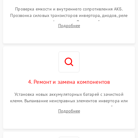
Поломка системы защиты
1000 ₽
Подробнее →
от перегрузок
Проверка емкости и внутреннего сопротивления АКБ.
Прозвонка силовых транзисторов инвертора, диодов, реле
Неисправность системы
переключения и трансформатора. Визуальный поиск вздутых
Подробнее
защиты от короткого
1500 ₽
Подробнее →
конденсаторов и прогаров на печатной плате.
замыкания
Повреждение системы
1000 ₽
Подробнее →
защиты от перегрева
Неисправность системы
защиты от
1500 ₽
Подробнее →
перенапряжения
4. Ремонт и замена компонентов
Установка новых аккумуляторных батарей с зачисткой
клемм. Выпаивание неисправных элементов инвертора или
цепи зарядки и монтаж новых радиодеталей.
Подробнее
Восстановление поврежденных токоведущих дорожек и
замена реле.