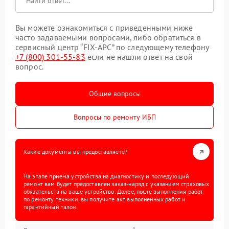
Вы можете ознакомиться с приведенными ниже
часто задаваемыми вопросами, либо обратиться в
сервисный центр “FIX-APC” по следующему телефону
+7 (800) 301-55-83
если не нашли ответ на свой
вопрос.
Общие вопросы
Вопросы по ремонту ИБП
Какие документы вы предоставляете?
На этапе приема устройства на диагностику и последующий
ремонт вам будет предоставлен заказ-наряд с указанием страховых
обязательств на ваше устройство. Далее, после выполнения работ
по ремонту техники, вы получите акт выполненных работ и
гарантийный талон.