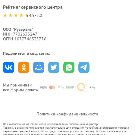
Рейтинг сервисного центра
4.9-5.0
ООО "Русервис"
ИНН 7702633247
ОГРН 1077746335776
Поделиться в соц. сетях:
Мы принимаем
все формы оплаты
Политика конфиденциальности
Вся информация на сайте носит исключительно справочный характер.
Товарные знаки используются исключительно для описания устройств, в отношении которых
сервисные центры kem.apc-fix.ru предоставляют услуги по ремонту. Услуги оказываются в
неавторизованных сервисных центрах kem.apc-fix.ru, которые не связаны с