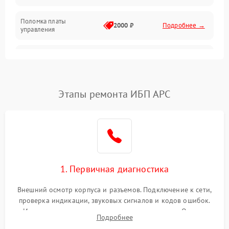
Поломка платы
Механика
2000 ₽
Подробнее →
управления
Неисправность
3000 ₽
Подробнее →
трансформатора
Повреждение
Этапы ремонта ИБП APC
500 ₽
Подробнее →
конденсаторов
Поломка предохранителя
100 ₽
Подробнее →
Неисправность системы
1000 ₽
Подробнее →
охлаждения
1. Первичная диагностика
Неисправность
500 ₽
Подробнее →
Внешний осмотр корпуса и разъемов. Подключение к сети,
индикаторов
проверка индикации, звуковых сигналов и кодов ошибок.
Измерение входного и выходного напряжения. Оценка
Поломка фильтров
Подробнее
1000 ₽
Подробнее →
реакции ИБП на отключение основного питания без
(EMI/EMC)