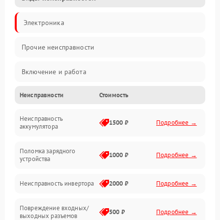
Электроника
Прочие неисправности
Включение и работа
Неисправности
Стоимость
Работа с нагрузкой
Неисправность
Звук и индикация
1500 ₽
Подробнее →
аккумулятора
Питание и режимы
Поломка зарядного
1000 ₽
Подробнее →
устройства
Интерфейсы и связь
Неисправность инвертора
2000 ₽
Подробнее →
Температура и эксплуатация
Повреждение входных/
500 ₽
Подробнее →
выходных разъемов
Механические повреждения