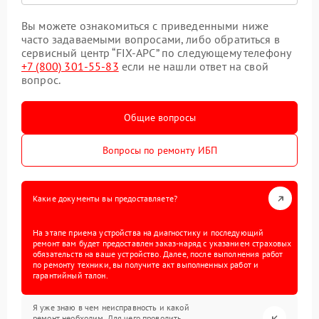
Вы можете ознакомиться с приведенными ниже
часто задаваемыми вопросами, либо обратиться в
сервисный центр “FIX-APC” по следующему телефону
+7 (800) 301-55-83
если не нашли ответ на свой
вопрос.
Общие вопросы
Вопросы по ремонту ИБП
Какие документы вы предоставляете?
На этапе приема устройства на диагностику и последующий
ремонт вам будет предоставлен заказ-наряд с указанием страховых
обязательств на ваше устройство. Далее, после выполнения работ
по ремонту техники, вы получите акт выполненных работ и
гарантийный талон.
Я уже знаю в чем неисправность и какой
ремонт необходим. Для чего проводить