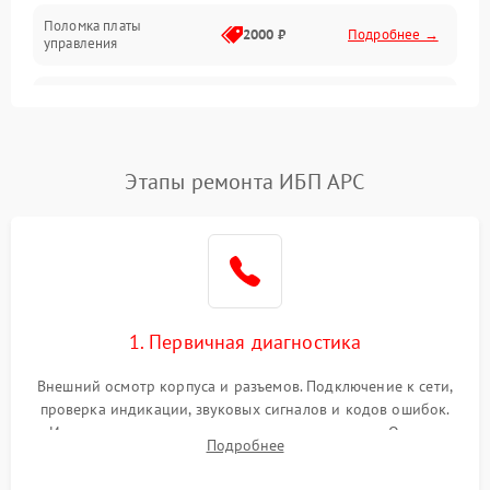
Поломка платы
Механика
2000 ₽
Подробнее →
управления
Неисправность
3000 ₽
Подробнее →
трансформатора
Повреждение
Этапы ремонта ИБП APC
500 ₽
Подробнее →
конденсаторов
Поломка предохранителя
100 ₽
Подробнее →
Неисправность системы
1000 ₽
Подробнее →
охлаждения
1. Первичная диагностика
Неисправность
500 ₽
Подробнее →
Внешний осмотр корпуса и разъемов. Подключение к сети,
индикаторов
проверка индикации, звуковых сигналов и кодов ошибок.
Измерение входного и выходного напряжения. Оценка
Поломка фильтров
Подробнее
1000 ₽
Подробнее →
реакции ИБП на отключение основного питания без
(EMI/EMC)
нагрузки.