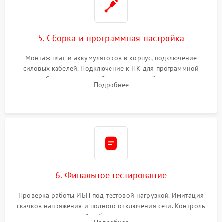
5. Сборка и программная настройка
Монтаж плат и аккумуляторов в корпус, подключение
силовых кабелей. Подключение к ПК для программной
калибровки констант батареи, настройки порогов
Подробнее
срабатывания AVR и сброса счетчиков старения АКБ.
6. Финальное тестирование
Проверка работы ИБП под тестовой нагрузкой. Имитация
скачков напряжения и полного отключения сети. Контроль
времени автономной работы, температурного режима и