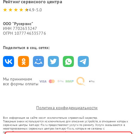
Рейтинг сервисного центра
4.9-5.0
ООО "Русервис"
ИНН 7702633247
ОГРН 1077746335776
Поделиться в соц. сетях:
Мы принимаем
все формы оплаты
Политика конфиденциальности
Вся информация на сайте носит исключительно справочный характер.
Товарные знаки используются исключительно для описания устройств, в отношении которых
сервисные центры kem.apc-fix.ru предоставляют услуги по ремонту. Услуги оказываются в
неавторизованных сервисных центрах kem.apc-fix.ru, которые не связаны с
правообладателями товарных знаков или их официальными представителями.