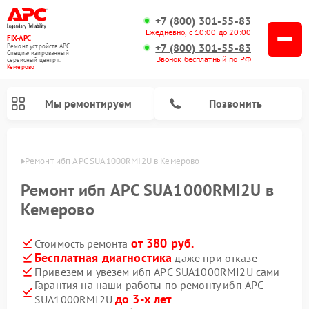
+7 (800) 301-55-83
Ежедневно, с 10:00 до 20:00
FIX-APC
+7 (800) 301-55-83
Ремонт устройств APC
Специализированный
Звонок бесплатный по РФ
cервисный центр г.
Кемерово
Мы ремонтируем
Позвонить
ерово
Ремонт ибп APC SUA1000RMI2U в Кемерово
Ремонт ибп APC SUA1000RMI2U в
Кемерово
от 380 руб.
Стоимость ремонта
Бесплатная диагностика
даже при отказе
Привезем и увезем ибп APC SUA1000RMI2U сами
Гарантия на наши работы по ремонту ибп APC
до 3-х лет
SUA1000RMI2U