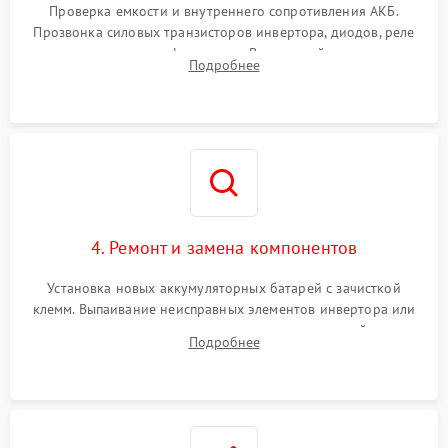
от перегрузок
Проверка емкости и внутреннего сопротивления АКБ.
Прозвонка силовых транзисторов инвертора, диодов, реле
Неисправность системы
переключения и трансформатора. Визуальный поиск вздутых
Подробнее
защиты от короткого
1500 ₽
Подробнее →
конденсаторов и прогаров на печатной плате.
замыкания
Повреждение системы
1000 ₽
Подробнее →
защиты от перегрева
Неисправность системы
защиты от
1500 ₽
Подробнее →
перенапряжения
4. Ремонт и замена компонентов
Установка новых аккумуляторных батарей с зачисткой
клемм. Выпаивание неисправных элементов инвертора или
цепи зарядки и монтаж новых радиодеталей.
Подробнее
Восстановление поврежденных токоведущих дорожек и
замена реле.