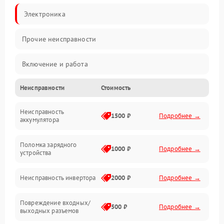
Электроника
Прочие неисправности
Включение и работа
Неисправности
Стоимость
Работа с нагрузкой
Неисправность
Звук и индикация
1500 ₽
Подробнее →
аккумулятора
Питание и режимы
Поломка зарядного
1000 ₽
Подробнее →
устройства
Интерфейсы и связь
Неисправность инвертора
2000 ₽
Подробнее →
Температура и эксплуатация
Повреждение входных/
500 ₽
Подробнее →
выходных разъемов
Механические повреждения