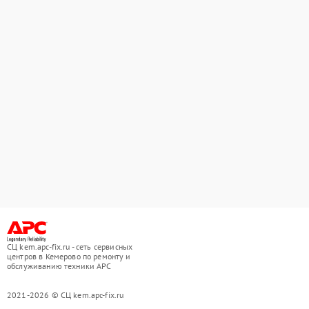
СЦ kem.apc-fix.ru - сеть сервисных
центров в Кемерово по ремонту и
обслуживанию техники APC
2021-2026 © СЦ kem.apc-fix.ru