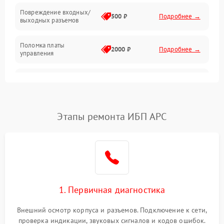
Повреждение входных/
500 ₽
Подробнее →
выходных разъемов
Механические повреждения
Поломка платы
Механика
2000 ₽
Подробнее →
управления
Неисправность
3000 ₽
Подробнее →
трансформатора
Повреждение
Этапы ремонта ИБП APC
500 ₽
Подробнее →
конденсаторов
Поломка предохранителя
100 ₽
Подробнее →
Неисправность системы
1000 ₽
Подробнее →
охлаждения
1. Первичная диагностика
Неисправность
500 ₽
Подробнее →
Внешний осмотр корпуса и разъемов. Подключение к сети,
индикаторов
проверка индикации, звуковых сигналов и кодов ошибок.