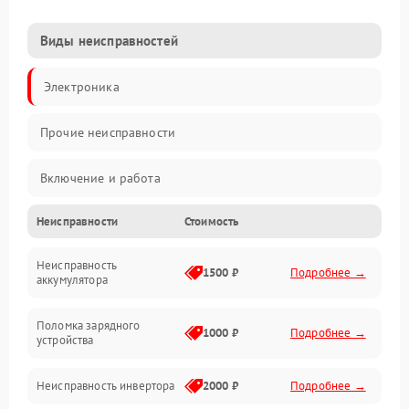
Виды неисправностей
Электроника
Прочие неисправности
Включение и работа
Неисправности
Стоимость
Работа с нагрузкой
Неисправность
Звук и индикация
1500 ₽
Подробнее →
аккумулятора
Питание и режимы
Поломка зарядного
1000 ₽
Подробнее →
устройства
Интерфейсы и связь
Неисправность инвертора
2000 ₽
Подробнее →
Температура и эксплуатация