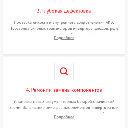
зарядки
3. Глубокая дефектовка
Поломка системы защиты
1000 ₽
Подробнее →
от перегрузок
Проверка емкости и внутреннего сопротивления АКБ.
Прозвонка силовых транзисторов инвертора, диодов, реле
Неисправность системы
переключения и трансформатора. Визуальный поиск вздутых
Подробнее
защиты от короткого
1500 ₽
Подробнее →
конденсаторов и прогаров на печатной плате.
замыкания
Повреждение системы
1000 ₽
Подробнее →
защиты от перегрева
Неисправность системы
защиты от
1500 ₽
Подробнее →
перенапряжения
4. Ремонт и замена компонентов
Установка новых аккумуляторных батарей с зачисткой
клемм. Выпаивание неисправных элементов инвертора или
цепи зарядки и монтаж новых радиодеталей.
Подробнее
Восстановление поврежденных токоведущих дорожек и
замена реле.