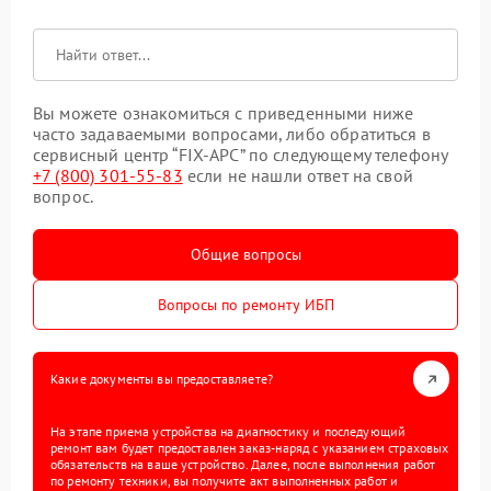
Вы можете ознакомиться с приведенными ниже
часто задаваемыми вопросами, либо обратиться в
сервисный центр “FIX-APC” по следующему телефону
+7 (800) 301-55-83
если не нашли ответ на свой
вопрос.
Общие вопросы
Вопросы по ремонту ИБП
Какие документы вы предоставляете?
На этапе приема устройства на диагностику и последующий
ремонт вам будет предоставлен заказ-наряд с указанием страховых
обязательств на ваше устройство. Далее, после выполнения работ
по ремонту техники, вы получите акт выполненных работ и