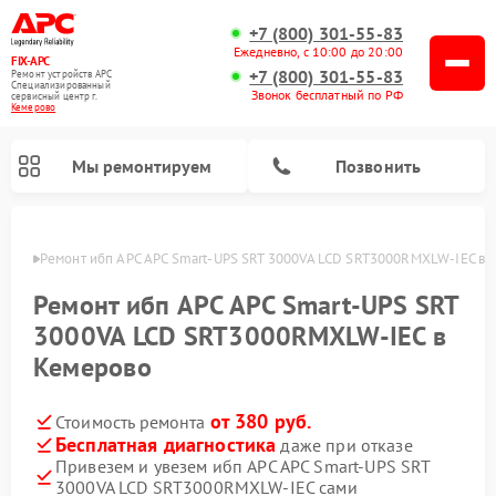
+7 (800) 301-55-83
Ежедневно, с 10:00 до 20:00
FIX-APC
+7 (800) 301-55-83
Ремонт устройств APC
Специализированный
Звонок бесплатный по РФ
cервисный центр г.
Кемерово
Мы ремонтируем
Позвонить
ерово
Ремонт ибп APC APC Smart-UPS SRT 3000VA LCD SRT3000RMXLW-IEC в 
Ремонт ибп APC APC Smart-UPS SRT
3000VA LCD SRT3000RMXLW-IEC в
Кемерово
от 380 руб.
Стоимость ремонта
Бесплатная диагностика
даже при отказе
Привезем и увезем ибп APC APC Smart-UPS SRT
3000VA LCD SRT3000RMXLW-IEC сами