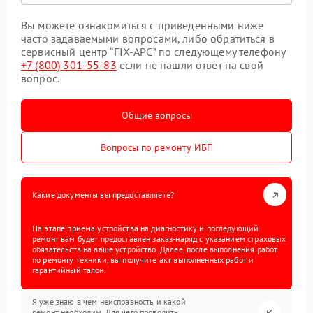
Вы можете ознакомиться с приведенными ниже
часто задаваемыми вопросами, либо обратиться в
сервисный центр “FIX-APC” по следующему телефону
+7 (800) 301-55-83
если не нашли ответ на свой
вопрос.
Общие вопросы
Вопросы по ремонту ИБП
Какие документы вы предоставляете?
На этапе приема устройства на диагностику и последующий
ремонт вам будет предоставлен заказ-наряд с указанием страховых
обязательств на ваше устройство. Далее, после выполнения работ
по ремонту техники, вы получите акт выполненных работ и
гарантийный талон.
Я уже знаю в чем неисправность и какой
ремонт необходим. Для чего проводить