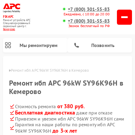
+7 (800) 301-55-83
Ежедневно, с 10:00 до 20:00
FIX-APC
+7 (800) 301-55-83
Ремонт устройств APC
Специализированный
Звонок бесплатный по РФ
cервисный центр г.
Кемерово
Мы ремонтируем
Позвонить
ерово
Ремонт ибп APC 96kW SY96K96H в Кемерово
Ремонт ибп APC 96kW SY96K96H в
Кемерово
от 380 руб.
Стоимость ремонта
Бесплатная диагностика
даже при отказе
Привезем и увезем ибп APC 96kW SY96K96H сами
Гарантия на наши работы по ремонту ибп APC
до 3-х лет
96kW SY96K96H