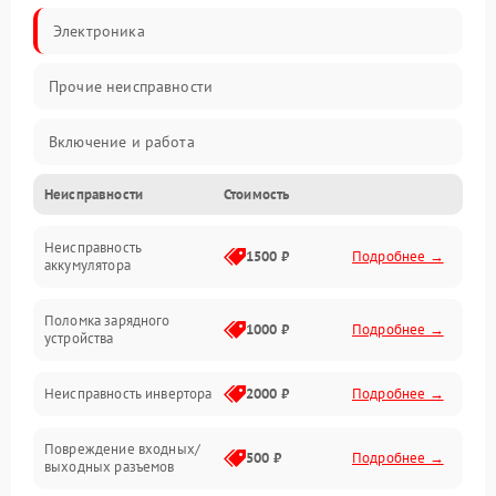
Электроника
Прочие неисправности
Включение и работа
Неисправности
Стоимость
Работа с нагрузкой
Неисправность
Звук и индикация
1500 ₽
Подробнее →
аккумулятора
Питание и режимы
Поломка зарядного
1000 ₽
Подробнее →
устройства
Интерфейсы и связь
Неисправность инвертора
2000 ₽
Подробнее →
Температура и эксплуатация
Повреждение входных/
500 ₽
Подробнее →
выходных разъемов
Механические повреждения