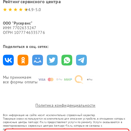
Рейтинг сервисного центра
4.9-5.0
ООО "Русервис"
ИНН 7702633247
ОГРН 1077746335776
Поделиться в соц. сетях:
Мы принимаем
все формы оплаты
Политика конфиденциальности
Вся информация на сайте носит исключительно справочный характер.
Товарные знаки используются исключительно для описания устройств, в отношении которых
сервисные центры kem.apc-fix.ru предоставляют услуги по ремонту. Услуги оказываются в
неавторизованных сервисных центрах kem.apc-fix.ru, которые не связаны с
правообладателями товарных знаков или их официальными представителями.