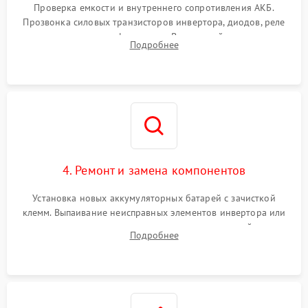
от перегрузок
Проверка емкости и внутреннего сопротивления АКБ.
Прозвонка силовых транзисторов инвертора, диодов, реле
Неисправность системы
переключения и трансформатора. Визуальный поиск вздутых
Подробнее
защиты от короткого
1500 ₽
Подробнее →
конденсаторов и прогаров на печатной плате.
замыкания
Повреждение системы
1000 ₽
Подробнее →
защиты от перегрева
Неисправность системы
защиты от
1500 ₽
Подробнее →
перенапряжения
4. Ремонт и замена компонентов
Установка новых аккумуляторных батарей с зачисткой
клемм. Выпаивание неисправных элементов инвертора или
цепи зарядки и монтаж новых радиодеталей.
Подробнее
Восстановление поврежденных токоведущих дорожек и
замена реле.