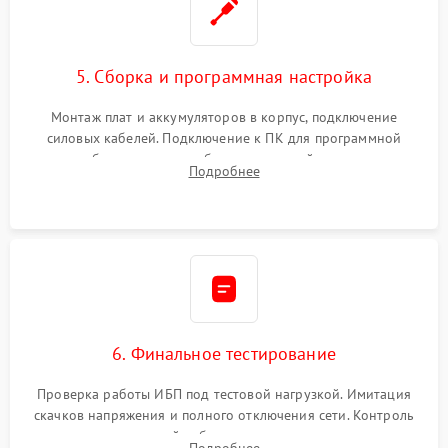
5. Сборка и программная настройка
Монтаж плат и аккумуляторов в корпус, подключение
силовых кабелей. Подключение к ПК для программной
калибровки констант батареи, настройки порогов
Подробнее
срабатывания AVR и сброса счетчиков старения АКБ.
6. Финальное тестирование
Проверка работы ИБП под тестовой нагрузкой. Имитация
скачков напряжения и полного отключения сети. Контроль
времени автономной работы, температурного режима и