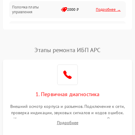
Поломка платы
Механика
2000 ₽
Подробнее →
управления
Неисправность
3000 ₽
Подробнее →
трансформатора
Повреждение
Этапы ремонта ИБП APC
500 ₽
Подробнее →
конденсаторов
Поломка предохранителя
100 ₽
Подробнее →
Неисправность системы
1000 ₽
Подробнее →
охлаждения
1. Первичная диагностика
Неисправность
500 ₽
Подробнее →
Внешний осмотр корпуса и разъемов. Подключение к сети,
индикаторов
проверка индикации, звуковых сигналов и кодов ошибок.
Измерение входного и выходного напряжения. Оценка
Поломка фильтров
Подробнее
1000 ₽
Подробнее →
реакции ИБП на отключение основного питания без
(EMI/EMC)
нагрузки.