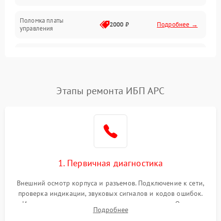
Поломка платы
Механика
2000 ₽
Подробнее →
управления
Неисправность
3000 ₽
Подробнее →
трансформатора
Повреждение
Этапы ремонта ИБП APC
500 ₽
Подробнее →
конденсаторов
Поломка предохранителя
100 ₽
Подробнее →
Неисправность системы
1000 ₽
Подробнее →
охлаждения
1. Первичная диагностика
Неисправность
500 ₽
Подробнее →
Внешний осмотр корпуса и разъемов. Подключение к сети,
индикаторов
проверка индикации, звуковых сигналов и кодов ошибок.
Измерение входного и выходного напряжения. Оценка
Поломка фильтров
Подробнее
1000 ₽
Подробнее →
реакции ИБП на отключение основного питания без
(EMI/EMC)