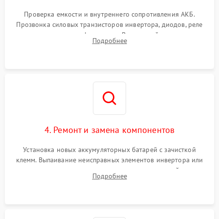
Поломка системы защиты
1000 ₽
Подробнее →
от перегрузок
Проверка емкости и внутреннего сопротивления АКБ.
Прозвонка силовых транзисторов инвертора, диодов, реле
Неисправность системы
переключения и трансформатора. Визуальный поиск вздутых
Подробнее
защиты от короткого
1500 ₽
Подробнее →
конденсаторов и прогаров на печатной плате.
замыкания
Повреждение системы
1000 ₽
Подробнее →
защиты от перегрева
Неисправность системы
защиты от
1500 ₽
Подробнее →
перенапряжения
4. Ремонт и замена компонентов
Установка новых аккумуляторных батарей с зачисткой
клемм. Выпаивание неисправных элементов инвертора или
цепи зарядки и монтаж новых радиодеталей.
Подробнее
Восстановление поврежденных токоведущих дорожек и
замена реле.