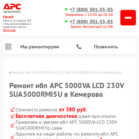
+7 (800) 301-55-83
Ежедневно, с 10:00 до 20:00
FIX-APC
+7 (800) 301-55-83
Ремонт устройств APC
Специализированный
Звонок бесплатный по РФ
cервисный центр г.
Кемерово
Мы ремонтируем
Позвонить
ерово
Ремонт ибп APC 5000VA LCD 230V SUA5000RMI5U в Кемерово
Ремонт ибп APC 5000VA LCD 230V
SUA5000RMI5U в Кемерово
от 380 руб.
Стоимость ремонта
Бесплатная диагностика
даже при отказе
Привезем и увезем ибп APC 5000VA LCD 230V
SUA5000RMI5U сами
Гарантия на наши работы по ремонту ибп APC