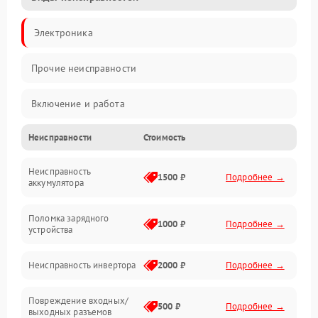
Электроника
Прочие неисправности
Включение и работа
Неисправности
Стоимость
Работа с нагрузкой
Неисправность
Звук и индикация
1500 ₽
Подробнее →
аккумулятора
Питание и режимы
Поломка зарядного
1000 ₽
Подробнее →
устройства
Интерфейсы и связь
Неисправность инвертора
2000 ₽
Подробнее →
Температура и эксплуатация
Повреждение входных/
500 ₽
Подробнее →
выходных разъемов
Механические повреждения