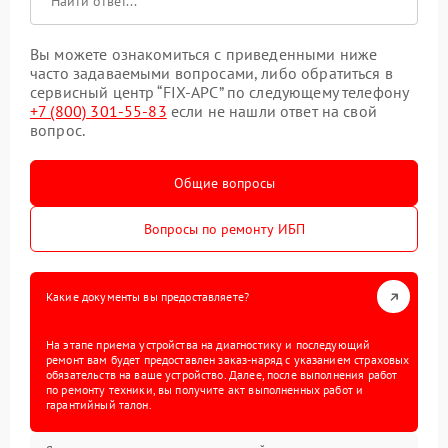
Вы можете ознакомиться с приведенными ниже
часто задаваемыми вопросами, либо обратиться в
сервисный центр “FIX-APC” по следующему телефону
+7 (800) 301-55-83
если не нашли ответ на свой
вопрос.
Общие вопросы
Вопросы по ремонту ИБП
Какие документы вы предоставляете?
На этапе приема устройства на диагностику и последующий
ремонт вам будет предоставлен заказ-наряд с указанием страховых
обязательств на ваше устройство. Далее, после выполнения работ
по ремонту техники, вы получите акт выполненных работ и
гарантийный талон.