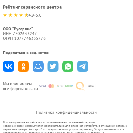
Рейтинг сервисного центра
4.9-5.0
ООО "Русервис"
ИНН 7702633247
ОГРН 1077746335776
Поделиться в соц. сетях:
Мы принимаем
все формы оплаты
Политика конфиденциальности
Вся информация на сайте носит исключительно справочный характер.
Товарные знаки используются исключительно для описания устройств, в отношении которых
сервисные центры kem.apc-fix.ru предоставляют услуги по ремонту. Услуги оказываются в
неавторизованных сервисных центрах kem.apc-fix.ru, которые не связаны с