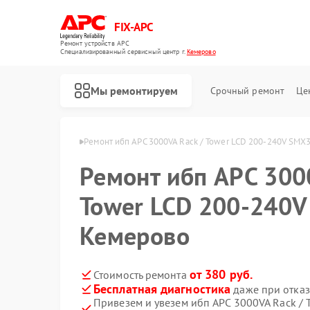
FIX-APC
Ремонт устройств APC
Специализированный cервисный центр г.
Кемерово
Мы ремонтируем
Срочный ремонт
Це
 ибп APC в Кемерово
Ремонт ибп APC 3000VA Rack / Tower LCD 200-240V SMX
Ремонт ибп APC 300
Tower LCD 200-240
Кемерово
от 380 руб.
Стоимость ремонта
Бесплатная диагностика
даже при отказ
Привезем и увезем ибп APC 3000VA Rack / 