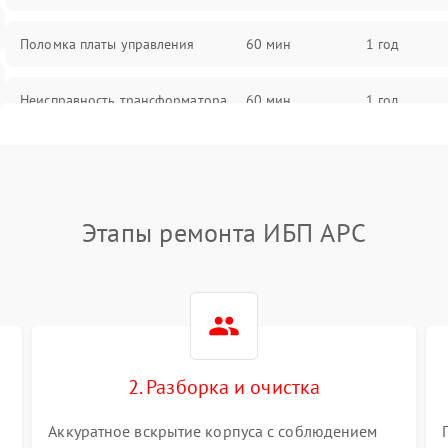
Поломка платы управления
60 мин
1 год
Неисправность трансформатора
60 мин
1 год
Повреждение конденсаторов
60 мин
1 год
Поломка предохранителя
60 мин
1 год
Этапы ремонта ИБП APC
Неисправность системы
60 мин
1 год
охлаждения
Неисправность индикаторов
60 мин
1 год
2. Разборка и очистка
Поломка фильтров (EMI/EMC)
60 мин
1 год
Аккуратное вскрытие корпуса с соблюдением