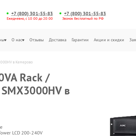
+7 (800) 301-55-83
+7 (800) 301-55-83
Ежедневно, с 10:00 до 20:00
Звонок бесплатный по РФ
ны
О нас
Отзывы
Доставка
Гарантии
Акции и скидки
Зая
3000HV в Кемерово
0VA Rack /
V SMX3000HV в
е
Tower LCD 200-240V