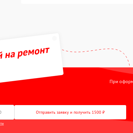
й на ремонт
При оформл
Отправить заявку и получить 1500 ₽
сти