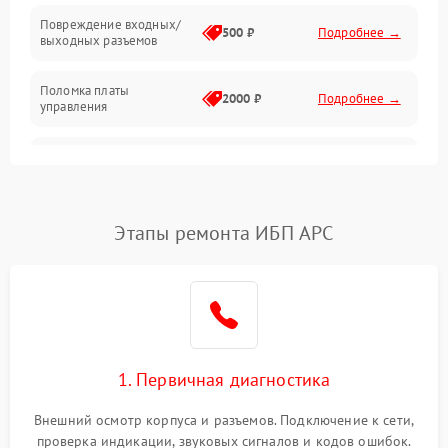
Повреждение входных/
500 ₽
Подробнее →
выходных разъемов
Механические повреждения
Поломка платы
Механика
2000 ₽
Подробнее →
управления
Неисправность
3000 ₽
Подробнее →
трансформатора
Повреждение
Этапы ремонта ИБП APC
500 ₽
Подробнее →
конденсаторов
Поломка предохранителя
100 ₽
Подробнее →
Неисправность системы
1000 ₽
Подробнее →
охлаждения
1. Первичная диагностика
Неисправность
500 ₽
Подробнее →
Внешний осмотр корпуса и разъемов. Подключение к сети,
индикаторов
проверка индикации, звуковых сигналов и кодов ошибок.