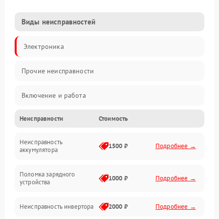
Виды неисправностей
Электроника
Прочие неисправности
Включение и работа
Неисправности
Стоимость
Работа с нагрузкой
Неисправность
Звук и индикация
1500 ₽
Подробнее →
аккумулятора
Питание и режимы
Поломка зарядного
1000 ₽
Подробнее →
устройства
Интерфейсы и связь
Неисправность инвертора
2000 ₽
Подробнее →
Температура и эксплуатация