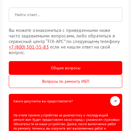
Вы можете ознакомиться с приведенными ниже
часто задаваемыми вопросами, либо обратиться в
сервисный центр “FIX-APC” по следующему телефону
+7 (800) 301-55-83
если не нашли ответ на свой
вопрос.
Общие вопросы
Вопросы по ремонту ИБП
Какие документы вы предоставляете?
На этапе приема устройства на диагностику и последующий
ремонт вам будет предоставлен заказ-наряд с указанием страховых
обязательств на ваше устройство. Далее, после выполнения работ
по ремонту техники, вы получите акт выполненных работ и