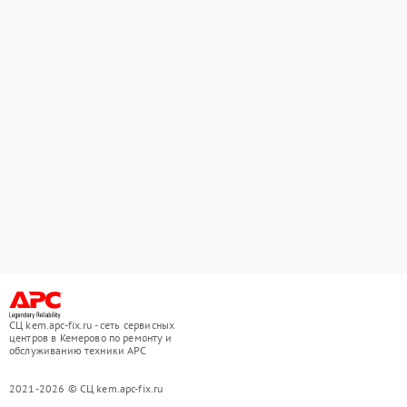
СЦ kem.apc-fix.ru - сеть сервисных
центров в Кемерово по ремонту и
обслуживанию техники APC
2021-2026 © СЦ kem.apc-fix.ru