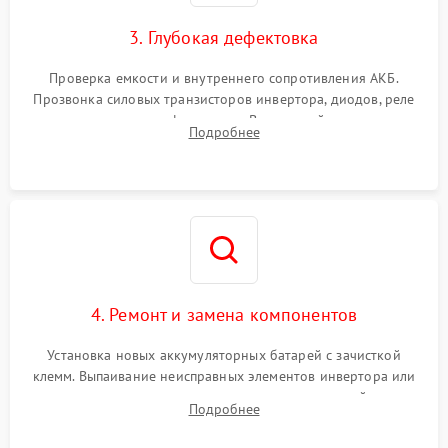
зарядки
3. Глубокая дефектовка
Поломка системы защиты
1000 ₽
Подробнее →
от перегрузок
Проверка емкости и внутреннего сопротивления АКБ.
Прозвонка силовых транзисторов инвертора, диодов, реле
Неисправность системы
переключения и трансформатора. Визуальный поиск вздутых
Подробнее
защиты от короткого
1500 ₽
Подробнее →
конденсаторов и прогаров на печатной плате.
замыкания
Повреждение системы
1000 ₽
Подробнее →
защиты от перегрева
Неисправность системы
защиты от
1500 ₽
Подробнее →
перенапряжения
4. Ремонт и замена компонентов
Установка новых аккумуляторных батарей с зачисткой
клемм. Выпаивание неисправных элементов инвертора или
цепи зарядки и монтаж новых радиодеталей.
Подробнее
Восстановление поврежденных токоведущих дорожек и
замена реле.