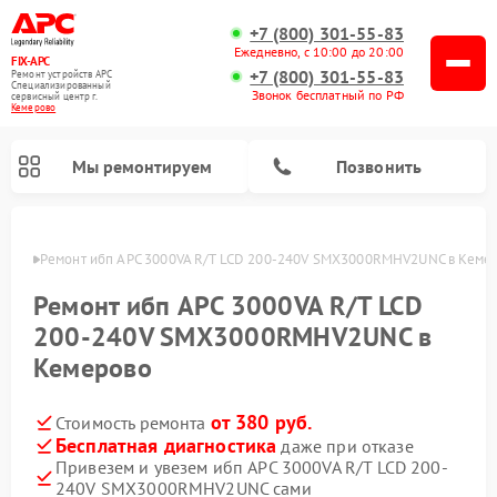
+7 (800) 301-55-83
Ежедневно, с 10:00 до 20:00
FIX-APC
+7 (800) 301-55-83
Ремонт устройств APC
Специализированный
Звонок бесплатный по РФ
cервисный центр г.
Кемерово
Мы ремонтируем
Позвонить
ерово
Ремонт ибп APC 3000VA R/T LCD 200-240V SMX3000RMHV2UNC в Кеме
Ремонт ибп APC 3000VA R/T LCD
200-240V SMX3000RMHV2UNC в
Кемерово
от 380 руб.
Стоимость ремонта
Бесплатная диагностика
даже при отказе
Привезем и увезем ибп APC 3000VA R/T LCD 200-
240V SMX3000RMHV2UNC сами