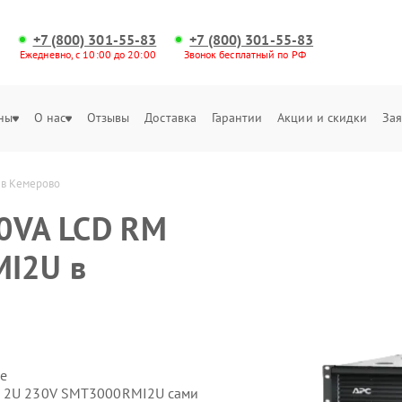
+7 (800) 301-55-83
+7 (800) 301-55-83
Ежедневно, с 10:00 до 20:00
Звонок бесплатный по РФ
ны
О нас
Отзывы
Доставка
Гарантии
Акции и скидки
Зая
 в Кемерово
00VA LCD RM
I2U в
е
M 2U 230V SMT3000RMI2U сами