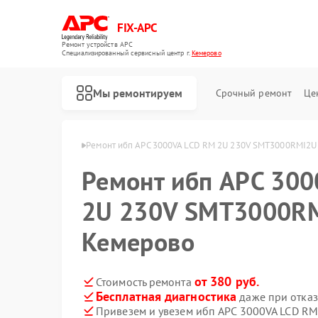
FIX-APC
Ремонт устройств APC
Специализированный cервисный центр г.
Кемерово
Мы ремонтируем
Срочный ремонт
Це
 ибп APC в Кемерово
Ремонт ибп APC 3000VA LCD RM 2U 230V SMT3000RMI2U
Ремонт ибп APC 30
2U 230V SMT3000RM
Кемерово
от 380 руб.
Стоимость ремонта
Бесплатная диагностика
даже при отказ
Привезем и увезем ибп APC 3000VA LCD R