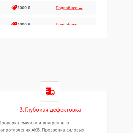
2000 ₽
Подробнее →
3000 ₽
Подробнее →
500 ₽
Подробнее →
100 ₽
Подробнее →
1000 ₽
Подробнее →
500 ₽
Подробнее →
3. Глубокая дефектовка
1000 ₽
Подробнее →
Проверка емкости и внутреннего
1500 ₽
Подробнее →
сопротивления АКБ. Прозвонка силовых