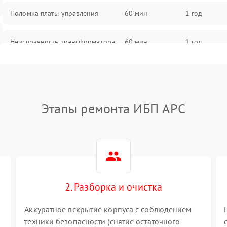
Поломка платы управления
60 мин
1 год
Неисправность трансформатора
60 мин
1 год
Повреждение конденсаторов
60 мин
1 год
Поломка предохранителя
60 мин
1 год
Этапы ремонта ИБП APC
Неисправность системы
60 мин
1 год
охлаждения
Неисправность индикаторов
60 мин
1 год
2. Разборка и очистка
Поломка фильтров (EMI/EMC)
60 мин
1 год
Аккуратное вскрытие корпуса с соблюдением
Неисправность системы защиты
60 мин
1 год
техники безопасности (снятие остаточного