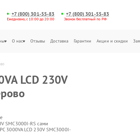
+7 (800) 301-55-83
+7 (800) 301-55-83
Ежедневно, с 10:00 до 20:00
Звонок бесплатный по РФ
ны
О нас
Отзывы
Доставка
Гарантии
Акции и скидки
Зая
ово
0VA LCD 230V
ерово
е
30V SMC3000I-RS сами
APC 3000VA LCD 230V SMC3000I-