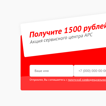
Получите 1500 рубле
Акция сервисного центра APC
Отправляя, Вы соглашаетесь с
политикой конфиденциально