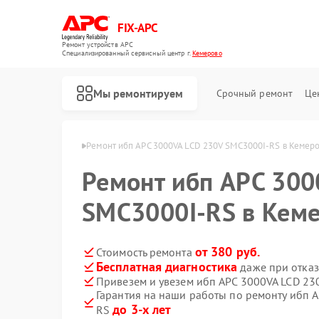
FIX-APC
Ремонт устройств APC
Специализированный cервисный центр г.
Кемерово
Мы ремонтируем
Срочный ремонт
Це
 ибп APC в Кемерово
Ремонт ибп APC 3000VA LCD 230V SMC3000I-RS в Кемер
Ремонт ибп APC 300
SMC3000I-RS в Кем
от 380 руб.
Стоимость ремонта
Бесплатная диагностика
даже при отказ
Привезем и увезем ибп APC 3000VA LCD 2
Гарантия на наши работы по ремонту ибп 
до 3-х лет
RS