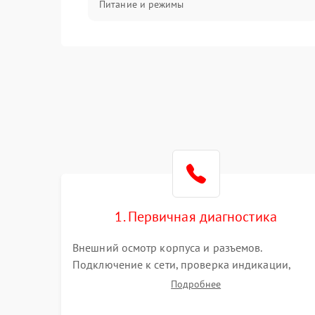
Питание и режимы
Интерфейсы и связь
Температура и эксплуатация
Механические повреждения
Механика
1. Первичная диагностика
Внешний осмотр корпуса и разъемов.
Подключение к сети, проверка индикации,
звуковых сигналов и кодов ошибок. Измерение
Подробнее
входного и выходного напряжения. Оценка