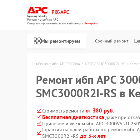
FIX-APC
Ремонт устройств APC
Специализированный cервисный центр г.
Кемерово
Мы ремонтируем
Срочный ремонт
Це
 ибп APC в Кемерово
Ремонт ибп APC 3000VA 2U 230V SMC3000R2I-RS в Кеме
Ремонт ибп APC 300
SMC3000R2I-RS в К
от 380 руб.
Стоимость ремонта
Бесплатная диагностика
даже при отказ
Привезем и увезем ибп APC 3000VA 2U 23
Гарантия на наши работы по ремонту ибп 
до 3-х лет
SMC3000R2I-RS