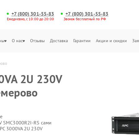
+7 (800) 301-55-83
+7 (800) 301-55-83
Ежедневно, с 10:00 до 20:00
Звонок бесплатный по РФ
ны
О нас
Отзывы
Доставка
Гарантии
Акции и скидки
Зая
рово
0VA 2U 230V
емерово
е
0V SMC3000R2I-RS сами
APC 3000VA 2U 230V