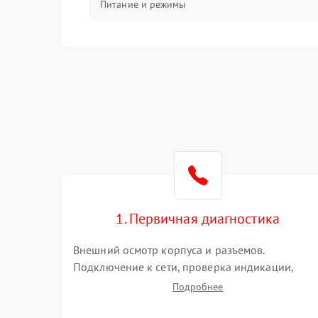
Питание и режимы
Интерфейсы и связь
Температура и эксплуатация
Механические повреждения
Механика
1. Первичная диагностика
Внешний осмотр корпуса и разъемов.
Подключение к сети, проверка индикации,
звуковых сигналов и кодов ошибок. Измерение
Подробнее
входного и выходного напряжения. Оценка