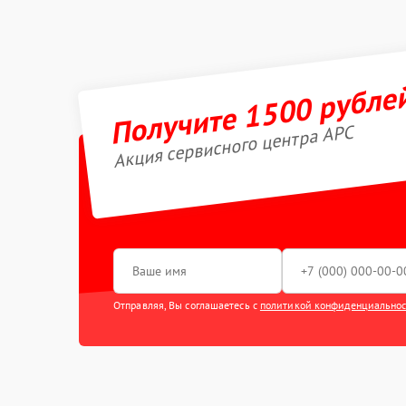
Получите 1500 рубле
Акция сервисного центра APC
Отправляя, Вы соглашаетесь с
политикой конфиденциально