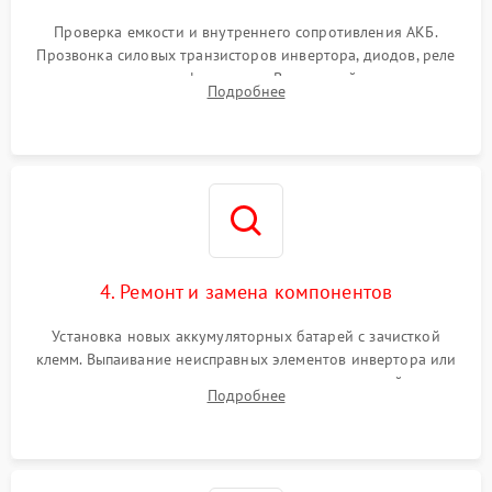
Поломка системы защиты
1000 ₽
Подробнее →
от перегрузок
Проверка емкости и внутреннего сопротивления АКБ.
Прозвонка силовых транзисторов инвертора, диодов, реле
Неисправность системы
переключения и трансформатора. Визуальный поиск вздутых
Подробнее
защиты от короткого
1500 ₽
Подробнее →
конденсаторов и прогаров на печатной плате.
замыкания
Повреждение системы
1000 ₽
Подробнее →
защиты от перегрева
Неисправность системы
защиты от
1500 ₽
Подробнее →
перенапряжения
4. Ремонт и замена компонентов
Установка новых аккумуляторных батарей с зачисткой
клемм. Выпаивание неисправных элементов инвертора или
цепи зарядки и монтаж новых радиодеталей.
Подробнее
Восстановление поврежденных токоведущих дорожек и
замена реле.