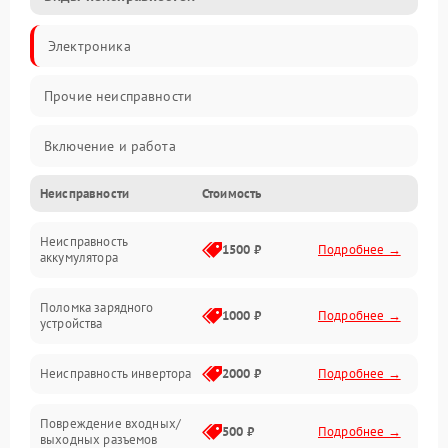
Электроника
Прочие неисправности
Включение и работа
Неисправности
Стоимость
Работа с нагрузкой
Неисправность
Звук и индикация
1500 ₽
Подробнее →
аккумулятора
Питание и режимы
Поломка зарядного
1000 ₽
Подробнее →
устройства
Интерфейсы и связь
Неисправность инвертора
2000 ₽
Подробнее →
Температура и эксплуатация
Повреждение входных/
500 ₽
Подробнее →
выходных разъемов
Механические повреждения