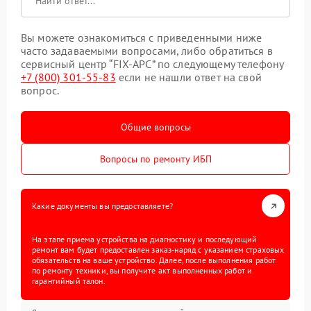
Вы можете ознакомиться с приведенными ниже
часто задаваемыми вопросами, либо обратиться в
сервисный центр “FIX-APC” по следующему телефону
+7 (800) 301-55-83
если не нашли ответ на свой
вопрос.
Общие вопросы
Вопросы по ремонту ИБП
Какие документы вы предоставляете?
На этапе приема устройства на диагностику и последующий
ремонт вам будет предоставлен заказ-наряд с указанием страховых
обязательств на ваше устройство. Далее, после выполнения работ
по ремонту техники, вы получите акт выполненных работ и
гарантийный талон.