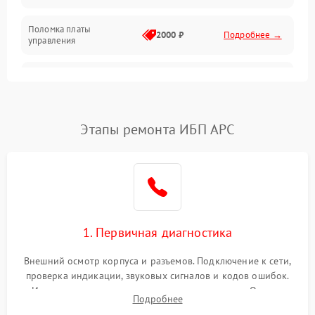
Поломка платы
Механика
2000 ₽
Подробнее →
управления
Неисправность
3000 ₽
Подробнее →
трансформатора
Повреждение
Этапы ремонта ИБП APC
500 ₽
Подробнее →
конденсаторов
Поломка предохранителя
100 ₽
Подробнее →
Неисправность системы
1000 ₽
Подробнее →
охлаждения
1. Первичная диагностика
Неисправность
500 ₽
Подробнее →
Внешний осмотр корпуса и разъемов. Подключение к сети,
индикаторов
проверка индикации, звуковых сигналов и кодов ошибок.
Измерение входного и выходного напряжения. Оценка
Поломка фильтров
Подробнее
1000 ₽
Подробнее →
реакции ИБП на отключение основного питания без
(EMI/EMC)