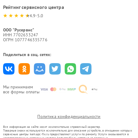
Рейтинг сервисного центра
4.9-5.0
ООО "Русервис"
ИНН 7702633247
ОГРН 1077746335776
Поделиться в соц. сетях:
Мы принимаем
все формы оплаты
Политика конфиденциальности
Вся информация на сайте носит исключительно справочный характер.
Товарные знаки используются исключительно для описания устройств, в отношении которых
сервисные центры kem.apc-fix.ru предоставляют услуги по ремонту. Услуги оказываются в
неавторизованных сервисных центрах kem.apc-fix.ru, которые не связаны с