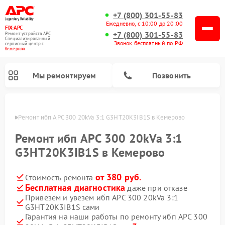
+7 (800) 301-55-83
Ежедневно, с 10:00 до 20:00
FIX-APC
+7 (800) 301-55-83
Ремонт устройств APC
Специализированный
Звонок бесплатный по РФ
cервисный центр г.
Кемерово
Мы ремонтируем
Позвонить
ерово
Ремонт ибп APC 300 20kVa 3:1 G3HT20K3IB1S в Кемерово
Ремонт ибп APC 300 20kVa 3:1
G3HT20K3IB1S в Кемерово
от 380 руб.
Стоимость ремонта
Бесплатная диагностика
даже при отказе
Привезем и увезем ибп APC 300 20kVa 3:1
G3HT20K3IB1S сами
Гарантия на наши работы по ремонту ибп APC 300