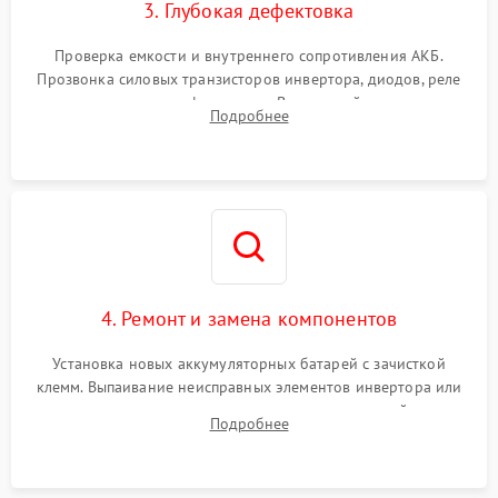
3. Глубокая дефектовка
Поломка системы защиты
1000 ₽
Подробнее →
от перегрузок
Проверка емкости и внутреннего сопротивления АКБ.
Прозвонка силовых транзисторов инвертора, диодов, реле
Неисправность системы
переключения и трансформатора. Визуальный поиск вздутых
Подробнее
защиты от короткого
1500 ₽
Подробнее →
конденсаторов и прогаров на печатной плате.
замыкания
Повреждение системы
1000 ₽
Подробнее →
защиты от перегрева
Неисправность системы
защиты от
1500 ₽
Подробнее →
перенапряжения
4. Ремонт и замена компонентов
Установка новых аккумуляторных батарей с зачисткой
клемм. Выпаивание неисправных элементов инвертора или
цепи зарядки и монтаж новых радиодеталей.
Подробнее
Восстановление поврежденных токоведущих дорожек и
замена реле.