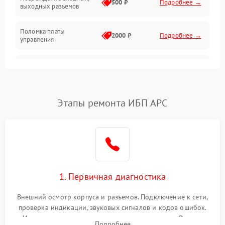
500 ₽
Подробнее →
выходных разъемов
Механические повреждения
Поломка платы
Механика
2000 ₽
Подробнее →
управления
Неисправность
3000 ₽
Подробнее →
трансформатора
Повреждение
Этапы ремонта ИБП APC
500 ₽
Подробнее →
конденсаторов
Поломка предохранителя
100 ₽
Подробнее →
Неисправность системы
1000 ₽
Подробнее →
охлаждения
1. Первичная диагностика
Неисправность
500 ₽
Подробнее →
Внешний осмотр корпуса и разъемов. Подключение к сети,
индикаторов
проверка индикации, звуковых сигналов и кодов ошибок.
Измерение входного и выходного напряжения. Оценка
Поломка фильтров
Подробнее