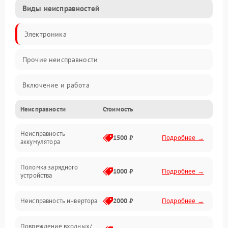
Виды неисправностей
Электроника
Прочие неисправности
Включение и работа
Неисправности
Стоимость
Работа с нагрузкой
Неисправность
Звук и индикация
1500 ₽
Подробнее →
аккумулятора
Питание и режимы
Поломка зарядного
1000 ₽
Подробнее →
устройства
Интерфейсы и связь
Неисправность инвертора
2000 ₽
Подробнее →
Температура и эксплуатация
Повреждение входных/