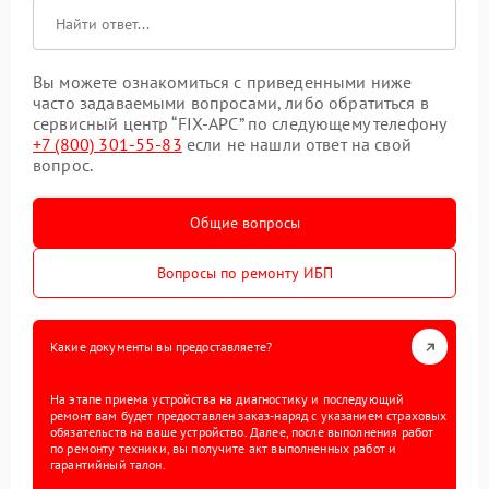
Вы можете ознакомиться с приведенными ниже
часто задаваемыми вопросами, либо обратиться в
сервисный центр “FIX-APC” по следующему телефону
+7 (800) 301-55-83
если не нашли ответ на свой
вопрос.
Общие вопросы
Вопросы по ремонту ИБП
Какие документы вы предоставляете?
На этапе приема устройства на диагностику и последующий
ремонт вам будет предоставлен заказ-наряд с указанием страховых
обязательств на ваше устройство. Далее, после выполнения работ
по ремонту техники, вы получите акт выполненных работ и
гарантийный талон.