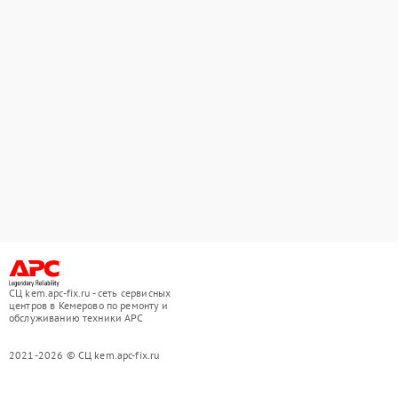
СЦ kem.apc-fix.ru - сеть сервисных
центров в Кемерово по ремонту и
обслуживанию техники APC
2021-2026 © СЦ kem.apc-fix.ru