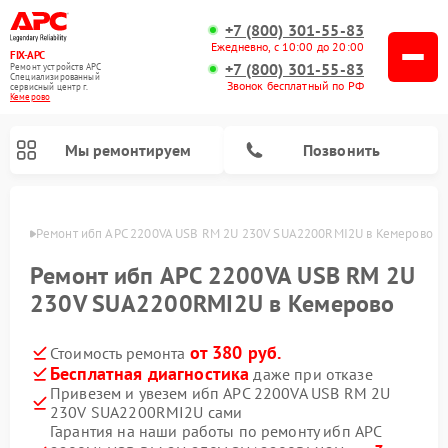
+7 (800) 301-55-83
Ежедневно, с 10:00 до 20:00
FIX-APC
+7 (800) 301-55-83
Ремонт устройств APC
Специализированный
Звонок бесплатный по РФ
cервисный центр г.
Кемерово
Мы ремонтируем
Позвонить
ерово
Ремонт ибп APC 2200VA USB RM 2U 230V SUA2200RMI2U в Кемерово
Ремонт ибп APC 2200VA USB RM 2U
230V SUA2200RMI2U в Кемерово
от 380 руб.
Стоимость ремонта
Бесплатная диагностика
даже при отказе
Привезем и увезем ибп APC 2200VA USB RM 2U
230V SUA2200RMI2U сами
Гарантия на наши работы по ремонту ибп APC