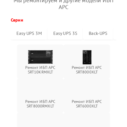
Мы ремонтируем и другие модели ИБП
APC
Серии
Easy UPS 3M
Easy UPS 3S
Back-UPS
Sma
Ремонт ИБП APC
Ремонт ИБП APC
SRT10KRMXLT
SRT8000XLT
Ремонт ИБП APC
Ремонт ИБП APC
SRT6000XLT
SRT8000RMXLT