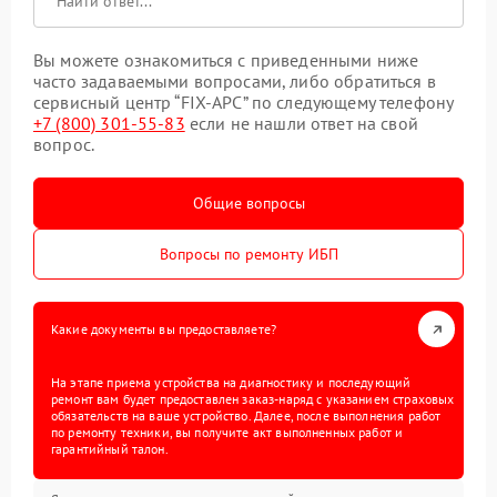
Вы можете ознакомиться с приведенными ниже
часто задаваемыми вопросами, либо обратиться в
сервисный центр “FIX-APC” по следующему телефону
+7 (800) 301-55-83
если не нашли ответ на свой
вопрос.
Общие вопросы
Вопросы по ремонту ИБП
Какие документы вы предоставляете?
На этапе приема устройства на диагностику и последующий
ремонт вам будет предоставлен заказ-наряд с указанием страховых
обязательств на ваше устройство. Далее, после выполнения работ
по ремонту техники, вы получите акт выполненных работ и
гарантийный талон.