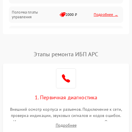
Поломка платы
Механика
2000 ₽
Подробнее →
управления
Неисправность
3000 ₽
Подробнее →
трансформатора
Повреждение
Этапы ремонта ИБП APC
500 ₽
Подробнее →
конденсаторов
Поломка предохранителя
100 ₽
Подробнее →
Неисправность системы
1000 ₽
Подробнее →
охлаждения
1. Первичная диагностика
Неисправность
500 ₽
Подробнее →
Внешний осмотр корпуса и разъемов. Подключение к сети,
индикаторов
проверка индикации, звуковых сигналов и кодов ошибок.
Измерение входного и выходного напряжения. Оценка
Поломка фильтров
Подробнее
1000 ₽
Подробнее →
реакции ИБП на отключение основного питания без
(EMI/EMC)