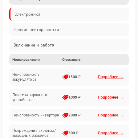
Электроника
Прочие неисправности
Включение и работа
Неисправности
Стоимость
Работа с нагрузкой
Неисправность
Звук и индикация
1500 ₽
Подробнее →
аккумулятора
Питание и режимы
Поломка зарядного
1000 ₽
Подробнее →
устройства
Интерфейсы и связь
Неисправность инвертора
2000 ₽
Подробнее →
Температура и эксплуатация
Повреждение входных/
500 ₽
Подробнее →
выходных разъемов
Механические повреждения