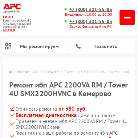
+7 (800) 301-55-83
Ежедневно, с 10:00 до 20:00
FIX-APC
+7 (800) 301-55-83
Ремонт устройств APC
Специализированный
Звонок бесплатный по РФ
cервисный центр г.
Кемерово
Мы ремонтируем
Позвонить
ерово
Ремонт ибп APC 2200VA RM  / Tower 4U SMX2200HVNC в Кемерово
Ремонт ибп APC 2200VA RM / Tower
4U SMX2200HVNC в Кемерово
от 380 руб.
Стоимость ремонта
Бесплатная диагностика
даже при отказе
Привезем и увезем ибп APC 2200VA RM / Tower 4U
SMX2200HVNC сами
Гарантия на наши работы по ремонту ибп APC