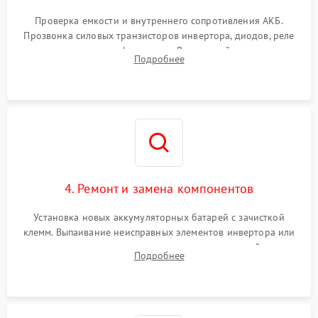
Поломка системы защиты
1000 ₽
Подробнее →
от перегрузок
Проверка емкости и внутреннего сопротивления АКБ.
Прозвонка силовых транзисторов инвертора, диодов, реле
Неисправность системы
переключения и трансформатора. Визуальный поиск вздутых
Подробнее
защиты от короткого
1500 ₽
Подробнее →
конденсаторов и прогаров на печатной плате.
замыкания
Повреждение системы
1000 ₽
Подробнее →
защиты от перегрева
Неисправность системы
защиты от
1500 ₽
Подробнее →
перенапряжения
4. Ремонт и замена компонентов
Установка новых аккумуляторных батарей с зачисткой
клемм. Выпаивание неисправных элементов инвертора или
цепи зарядки и монтаж новых радиодеталей.
Подробнее
Восстановление поврежденных токоведущих дорожек и
замена реле.