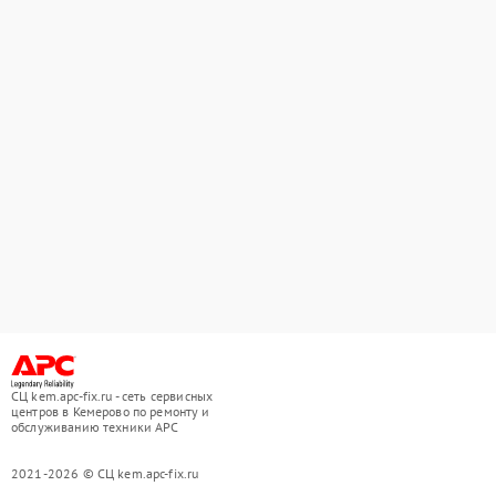
СЦ kem.apc-fix.ru - сеть сервисных
центров в Кемерово по ремонту и
обслуживанию техники APC
2021-2026 © СЦ kem.apc-fix.ru