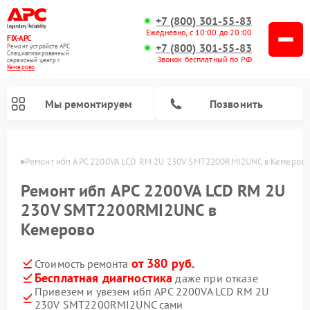
+7 (800) 301-55-83
Ежедневно, с 10:00 до 20:00
FIX-APC
+7 (800) 301-55-83
Ремонт устройств APC
Специализированный
Звонок бесплатный по РФ
cервисный центр г.
Кемерово
Мы ремонтируем
Позвонить
ерово
Ремонт ибп APC 2200VA LCD RM 2U 230V SMT2200RMI2UNC в Кемеров
Ремонт ибп APC 2200VA LCD RM 2U
230V SMT2200RMI2UNC в
Кемерово
от 380 руб.
Стоимость ремонта
Бесплатная диагностика
даже при отказе
Привезем и увезем ибп APC 2200VA LCD RM 2U
230V SMT2200RMI2UNC сами