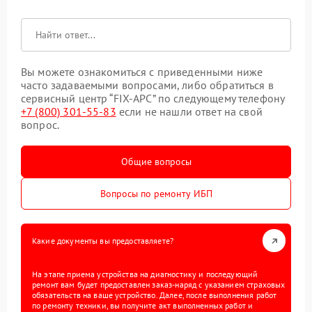
Вы можете ознакомиться с приведенными ниже
часто задаваемыми вопросами, либо обратиться в
сервисный центр “FIX-APC” по следующему телефону
+7 (800) 301-55-83
если не нашли ответ на свой
вопрос.
Общие вопросы
Вопросы по ремонту ИБП
Какие документы вы предоставляете?
На этапе приема устройства на диагностику и последующий
ремонт вам будет предоставлен заказ-наряд с указанием страховых
обязательств на ваше устройство. Далее, после выполнения работ
по ремонту техники, вы получите акт выполненных работ и