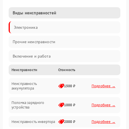
Виды неисправностей
Электроника
Прочие неисправности
Включение и работа
Неисправности
Стоимость
Работа с нагрузкой
Неисправность
Звук и индикация
1500 ₽
Подробнее →
аккумулятора
Питание и режимы
Поломка зарядного
1000 ₽
Подробнее →
устройства
Интерфейсы и связь
Неисправность инвертора
2000 ₽
Подробнее →
Температура и эксплуатация