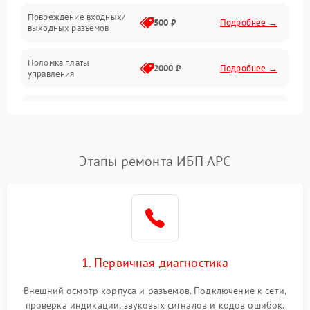
Повреждение входных/
500 ₽
Подробнее →
выходных разъемов
Механические повреждения
Поломка платы
Механика
2000 ₽
Подробнее →
управления
Неисправность
3000 ₽
Подробнее →
трансформатора
Повреждение
Этапы ремонта ИБП APC
500 ₽
Подробнее →
конденсаторов
Поломка предохранителя
100 ₽
Подробнее →
Неисправность системы
1000 ₽
Подробнее →
охлаждения
1. Первичная диагностика
Неисправность
500 ₽
Подробнее →
Внешний осмотр корпуса и разъемов. Подключение к сети,
индикаторов
проверка индикации, звуковых сигналов и кодов ошибок.