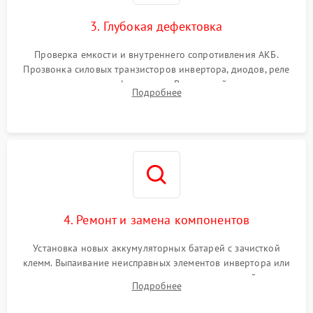
зарядки
3. Глубокая дефектовка
Поломка системы защиты
1000 ₽
Подробнее →
от перегрузок
Проверка емкости и внутреннего сопротивления АКБ.
Прозвонка силовых транзисторов инвертора, диодов, реле
Неисправность системы
переключения и трансформатора. Визуальный поиск вздутых
Подробнее
защиты от короткого
1500 ₽
Подробнее →
конденсаторов и прогаров на печатной плате.
замыкания
Повреждение системы
1000 ₽
Подробнее →
защиты от перегрева
Неисправность системы
защиты от
1500 ₽
Подробнее →
перенапряжения
4. Ремонт и замена компонентов
Установка новых аккумуляторных батарей с зачисткой
клемм. Выпаивание неисправных элементов инвертора или
цепи зарядки и монтаж новых радиодеталей.
Подробнее
Восстановление поврежденных токоведущих дорожек и
замена реле.