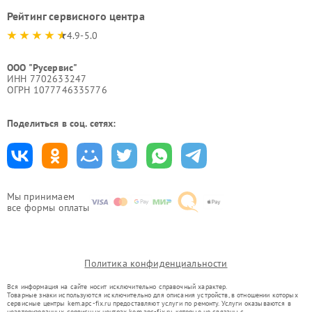
Рейтинг сервисного центра
4.9-5.0
ООО "Русервис"
ИНН 7702633247
ОГРН 1077746335776
Поделиться в соц. сетях:
Мы принимаем
все формы оплаты
Политика конфиденциальности
Вся информация на сайте носит исключительно справочный характер.
Товарные знаки используются исключительно для описания устройств, в отношении которых
сервисные центры kem.apc-fix.ru предоставляют услуги по ремонту. Услуги оказываются в
неавторизованных сервисных центрах kem.apc-fix.ru, которые не связаны с