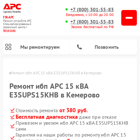
+7 (800) 301-55-83
Ежедневно, с 10:00 до 20:00
FIX-APC
+7 (800) 301-55-83
Ремонт устройств APC
Специализированный
Звонок бесплатный по РФ
cервисный центр г.
Кемерово
Мы ремонтируем
Позвонить
ерово
Ремонт ибп APC 15 кВА E3SUPS15KHB в Кемерово
Ремонт ибп APC 15 кВА
E3SUPS15KHB в Кемерово
от 380 руб.
Стоимость ремонта
Бесплатная диагностика
даже при отказе
Привезем и увезем ибп APC 15 кВА E3SUPS15KHB
сами
Гарантия на наши работы по ремонту ибп APC 15