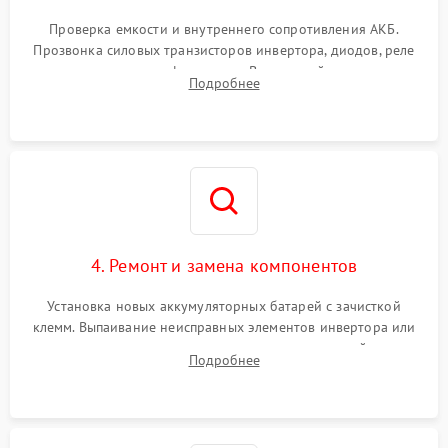
Поломка системы защиты
1000 ₽
Подробнее →
от перегрузок
Проверка емкости и внутреннего сопротивления АКБ.
Прозвонка силовых транзисторов инвертора, диодов, реле
Неисправность системы
переключения и трансформатора. Визуальный поиск вздутых
Подробнее
защиты от короткого
1500 ₽
Подробнее →
конденсаторов и прогаров на печатной плате.
замыкания
Повреждение системы
1000 ₽
Подробнее →
защиты от перегрева
Неисправность системы
защиты от
1500 ₽
Подробнее →
перенапряжения
4. Ремонт и замена компонентов
Установка новых аккумуляторных батарей с зачисткой
клемм. Выпаивание неисправных элементов инвертора или
цепи зарядки и монтаж новых радиодеталей.
Подробнее
Восстановление поврежденных токоведущих дорожек и
замена реле.