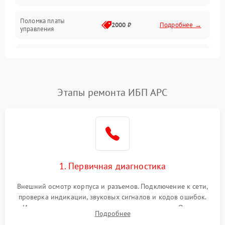
Поломка платы
Механика
2000 ₽
Подробнее →
управления
Неисправность
3000 ₽
Подробнее →
трансформатора
Повреждение
Этапы ремонта ИБП APC
500 ₽
Подробнее →
конденсаторов
Поломка предохранителя
100 ₽
Подробнее →
Неисправность системы
1000 ₽
Подробнее →
охлаждения
1. Первичная диагностика
Неисправность
500 ₽
Подробнее →
Внешний осмотр корпуса и разъемов. Подключение к сети,
индикаторов
проверка индикации, звуковых сигналов и кодов ошибок.
Измерение входного и выходного напряжения. Оценка
Поломка фильтров
Подробнее
1000 ₽
Подробнее →
реакции ИБП на отключение основного питания без
(EMI/EMC)