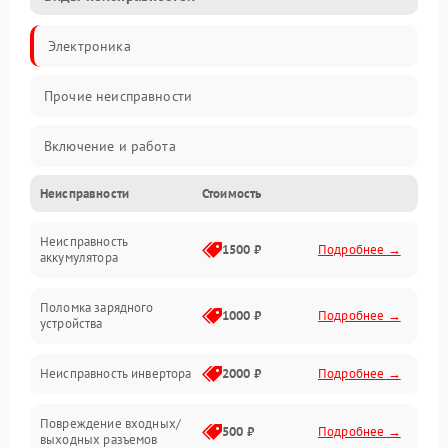
Электроника
Прочие неисправности
Включение и работа
Неисправности
Стоимость
Работа с нагрузкой
Неисправность
Звук и индикация
1500 ₽
Подробнее →
аккумулятора
Питание и режимы
Поломка зарядного
1000 ₽
Подробнее →
устройства
Интерфейсы и связь
Неисправность инвертора
2000 ₽
Подробнее →
Температура и эксплуатация
Повреждение входных/
500 ₽
Подробнее →
выходных разъемов
Механические повреждения