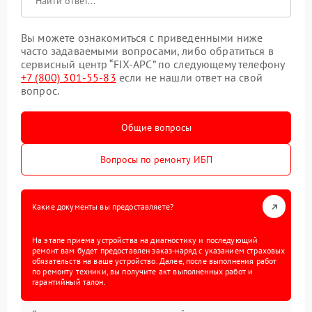
Вы можете ознакомиться с приведенными ниже
часто задаваемыми вопросами, либо обратиться в
сервисный центр “FIX-APC” по следующему телефону
+7 (800) 301-55-83
если не нашли ответ на свой
вопрос.
Общие вопросы
Вопросы по ремонту ИБП
Какие документы вы предоставляете?
На этапе приема устройства на диагностику и последующий
ремонт вам будет предоставлен заказ-наряд с указанием страховых
обязательств на ваше устройство. Далее, после выполнения работ
по ремонту техники, вы получите акт выполненных работ и
гарантийный талон.