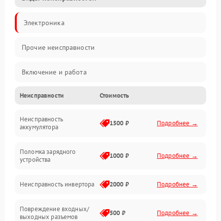
Электроника
Прочие неисправности
Включение и работа
Неисправности
Стоимость
Работа с нагрузкой
Неисправность
Звук и индикация
1500 ₽
Подробнее →
аккумулятора
Питание и режимы
Поломка зарядного
1000 ₽
Подробнее →
устройства
Интерфейсы и связь
Неисправность инвертора
2000 ₽
Подробнее →
Температура и эксплуатация
Повреждение входных/
500 ₽
Подробнее →
выходных разъемов
Механические повреждения