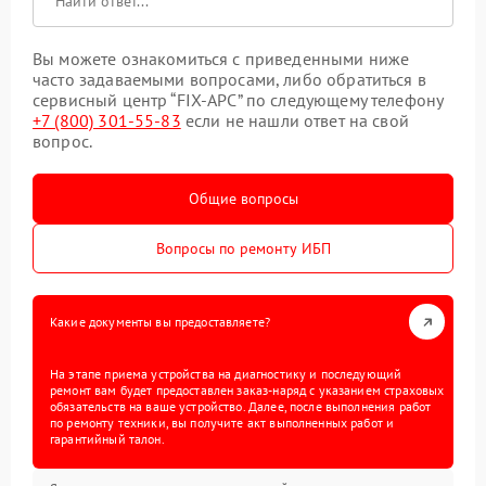
Вы можете ознакомиться с приведенными ниже
часто задаваемыми вопросами, либо обратиться в
сервисный центр “FIX-APC” по следующему телефону
+7 (800) 301-55-83
если не нашли ответ на свой
вопрос.
Общие вопросы
Вопросы по ремонту ИБП
Какие документы вы предоставляете?
На этапе приема устройства на диагностику и последующий
ремонт вам будет предоставлен заказ-наряд с указанием страховых
обязательств на ваше устройство. Далее, после выполнения работ
по ремонту техники, вы получите акт выполненных работ и
гарантийный талон.