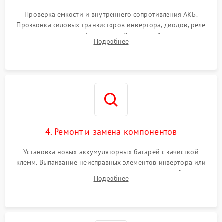
Поломка системы защиты
1000 ₽
Подробнее →
от перегрузок
Проверка емкости и внутреннего сопротивления АКБ.
Прозвонка силовых транзисторов инвертора, диодов, реле
Неисправность системы
переключения и трансформатора. Визуальный поиск вздутых
Подробнее
защиты от короткого
1500 ₽
Подробнее →
конденсаторов и прогаров на печатной плате.
замыкания
Повреждение системы
1000 ₽
Подробнее →
защиты от перегрева
Неисправность системы
защиты от
1500 ₽
Подробнее →
перенапряжения
4. Ремонт и замена компонентов
Установка новых аккумуляторных батарей с зачисткой
клемм. Выпаивание неисправных элементов инвертора или
цепи зарядки и монтаж новых радиодеталей.
Подробнее
Восстановление поврежденных токоведущих дорожек и
замена реле.