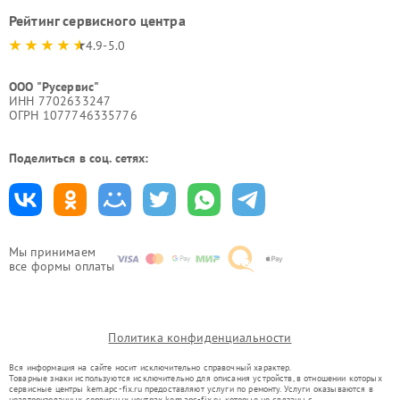
Рейтинг сервисного центра
4.9-5.0
ООО "Русервис"
ИНН 7702633247
ОГРН 1077746335776
Поделиться в соц. сетях:
Мы принимаем
все формы оплаты
Политика конфиденциальности
Вся информация на сайте носит исключительно справочный характер.
Товарные знаки используются исключительно для описания устройств, в отношении которых
сервисные центры kem.apc-fix.ru предоставляют услуги по ремонту. Услуги оказываются в
неавторизованных сервисных центрах kem.apc-fix.ru, которые не связаны с