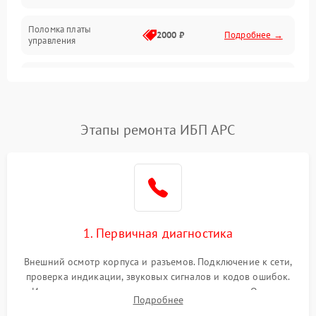
Поломка платы
Механика
2000 ₽
Подробнее →
управления
Неисправность
3000 ₽
Подробнее →
трансформатора
Повреждение
Этапы ремонта ИБП APC
500 ₽
Подробнее →
конденсаторов
Поломка предохранителя
100 ₽
Подробнее →
Неисправность системы
1000 ₽
Подробнее →
охлаждения
1. Первичная диагностика
Неисправность
500 ₽
Подробнее →
Внешний осмотр корпуса и разъемов. Подключение к сети,
индикаторов
проверка индикации, звуковых сигналов и кодов ошибок.
Измерение входного и выходного напряжения. Оценка
Поломка фильтров
Подробнее
1000 ₽
Подробнее →
реакции ИБП на отключение основного питания без
(EMI/EMC)