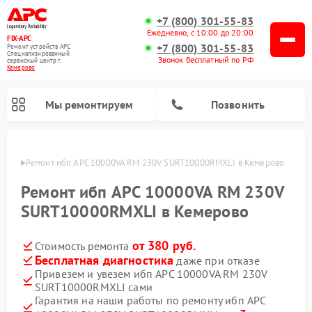
+7 (800) 301-55-83
Ежедневно, с 10:00 до 20:00
FIX-APC
+7 (800) 301-55-83
Ремонт устройств APC
Специализированный
Звонок бесплатный по РФ
cервисный центр г.
Кемерово
Мы ремонтируем
Позвонить
ерово
Ремонт ибп APC 10000VA RM 230V SURT10000RMXLI в Кемерово
Ремонт ибп APC 10000VA RM 230V
SURT10000RMXLI в Кемерово
от 380 руб.
Стоимость ремонта
Бесплатная диагностика
даже при отказе
Привезем и увезем ибп APC 10000VA RM 230V
SURT10000RMXLI сами
Гарантия на наши работы по ремонту ибп APC