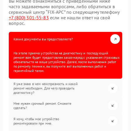
Вы можете ознакомиться с приведенными ниже
часто задаваемыми вопросами, либо обратиться в
сервисный центр “FIX-APC” по следующему телефону
+7 (800) 301-55-83
если не нашли ответ на свой
вопрос.
Какие документы вы предоставляете?
На этапе приема устройства на диагностику и последующий
ремонт вам будет предоставлен заказ-наряд с указанием страховых
обязательств на ваше устройство. Далее, после выполнения работ
по ремонту техники, вы получите акт выполненных работ и
гарантийный талон.
Я уже знаю в чем неисправность и какой
ремонт необходим. Для чего проводить
диагностику?
Мне нужен срочный ремонт. Сможете
сделать?
Я хочу, чтобы мое устройство
ремонтировали при мне.