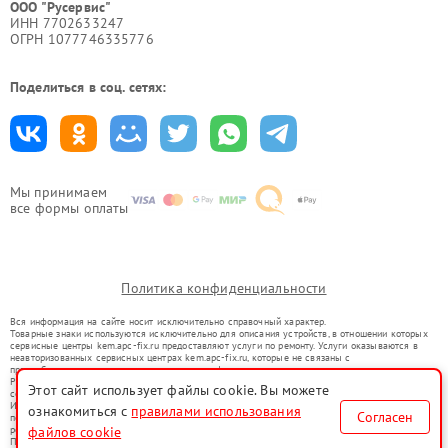
ООО "Русервис"
ИНН 7702633247
ОГРН 1077746335776
Поделиться в соц. сетях:
Мы принимаем
все формы оплаты
Политика конфиденциальности
Вся информация на сайте носит исключительно справочный характер.
Товарные знаки используются исключительно для описания устройств, в отношении которых
сервисные центры kem.apc-fix.ru предоставляют услуги по ремонту. Услуги оказываются в
неавторизованных сервисных центрах kem.apc-fix.ru, которые не связаны с
правообладателями товарных знаков или их официальными представителями.
Ремонт осуществляется для устройств, уже введенных в гражданский оборот в соответствии
Этот сайт использует файлы cookie. Вы можете
со статьей 1487 ГК РФ.
Использование товарных знаков не преследует цели индивидуализации услуг или введения
ознакомиться с
правилами использования
Согласен
потребителей в заблуждение, а служит для информирования о предоставляемых услугах по
ремонту техники указанных брендов.
файлов cookie
Представленная на сайте информация не является публичной офертой, определяемой